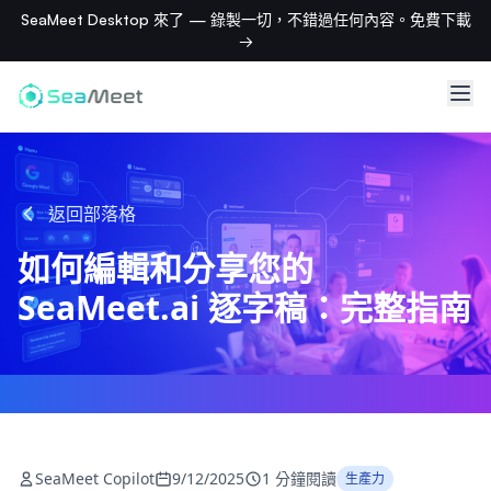
SeaMeet Desktop 來了 — 錄製一切，不錯過任何內容。免費下載
→
返回部落格
如何編輯和分享您的
SeaMeet.ai 逐字稿：完整指南
SeaMeet Copilot
9/12/2025
1 分鐘閱讀
生產力