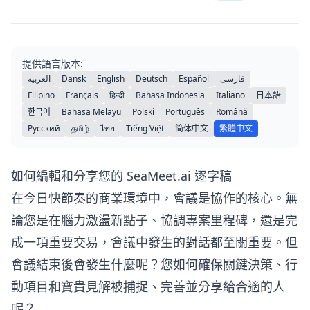
提供語言版本:
العربية
Dansk
English
Deutsch
Español
فارسی
Filipino
Français
हिन्दी
Bahasa Indonesia
Italiano
日本語
한국어
Bahasa Melayu
Polski
Português
Română
Русский
தமிழ்
ไทย
Tiếng Việt
简体中文
繁體中文
如何編輯和分享您的 SeaMeet.ai 逐字稿
在今日快節奏的商業環境中，會議是協作的核心。無
論您是在腦力激盪新點子、協調專案里程碑，還是完
成一項重要交易，會議中發生的對話都至關重要。但
會議結束後會發生什麼呢？您如何確保關鍵決策、行
動項目和寶貴見解被捕捉、完善並分享給合適的人
呢？