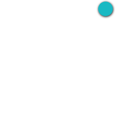
L'application bureau qui enregistre vos réunions
partout — puis utilise l'AI pour gérer la suite.
+1 (SMB)-AI-AGENT
info@seameet.ai