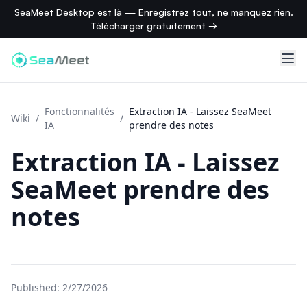
SeaMeet Desktop est là — Enregistrez tout, ne manquez rien.
Télécharger gratuitement →
Fonctionnalités
Extraction IA - Laissez SeaMeet
Wiki
/
/
IA
prendre des notes
Extraction IA - Laissez
SeaMeet prendre des
notes
Published:
2/27/2026