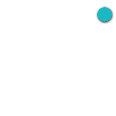
Die Desktop-App, die Ihre Meetings überall
aufzeichnet — und dann KI alles danach erledigen
lässt.
+1 (SMB)-AI-AGENT