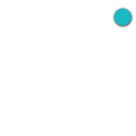
Die Desktop-App, die Ihre Meetings überall
aufzeichnet — und dann KI alles danach erledigen
lässt.
+1 (SMB)-AI-AGENT