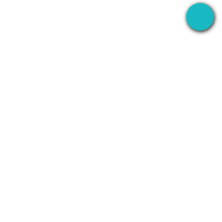
隨處錄製您會議的桌面應用程式 — 然後用 AI 處理後
續一切。
+1 (SMB)-AI-AGENT
info@seameet.ai