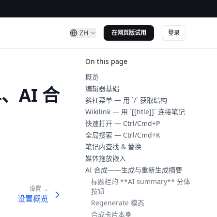
ZH
登录
在网页版试用
On this page
概览
、AI 合
编辑器基础
斜杠菜单 — 用 `/` 获取结构
Wikilink — 用 `[[title]]` 连接笔记
快速打开 — Ctrl/Cmd+P
全局搜索 — Ctrl/Cmd+K
笔记内查找 & 替换
媒体拖放嵌入
AI 合成——生成与重新生成摘要
标题栏的 **AI summary** 分体
设置 →
按钮
设置概览
Regenerate 模态
合成卡片本身