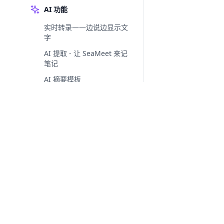
AI 功能
实时转录——边说边显示文
字
AI 提取 - 让 SeaMeet 来记
笔记
AI 摘要模板
编辑AI结果 - 完善细节
订阅与计费——解锁
SeaMeet AI
BYOK 设置指南 - 配置你的
AI 提供方
GitHub Copilot提供商 - 使
用Copilot作为您的AI代理
同步与协作
随时随地录制您的会议，然后用 AI 处理一切的桌面
应用。
GitHub 同步设置