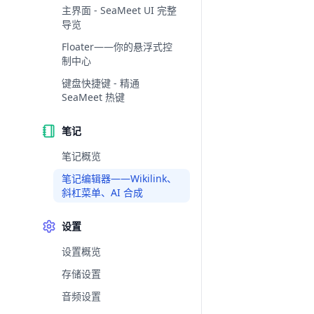
主界面 - SeaMeet UI 完整
导览
Floater——你的悬浮式控
制中心
键盘快捷键 - 精通
SeaMeet 热键
笔记
笔记概览
笔记编辑器——Wikilink、
斜杠菜单、AI 合成
设置
设置概览
存储设置
音频设置