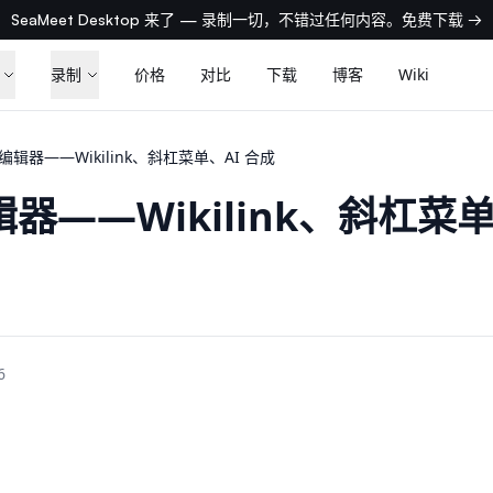
SeaMeet Desktop 来了 — 录制一切，不错过任何内容。免费下载 →
录制
价格
对比
下载
博客
Wiki
编辑器——Wikilink、斜杠菜单、AI 合成
器——Wikilink、斜杠菜单
6