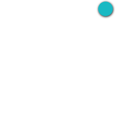
डेस्कटॉप ऐप जो आपकी मीटिंग हर जगह रिकॉर्ड करता है — फिर बाद में
सब कुछ संभालने के लिए AI का उपयोग करता है।
+1 (SMB)-AI-AGENT
info@seameet.ai