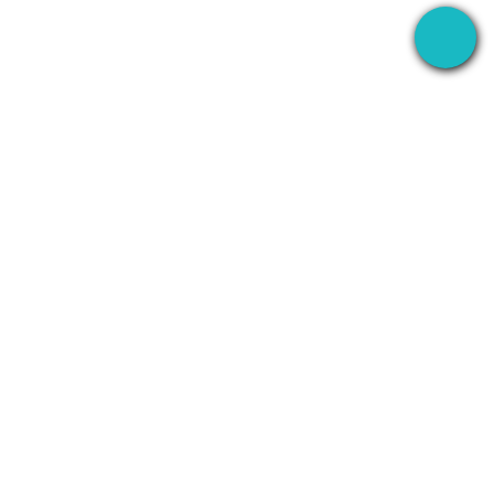
แอปเดสก์ท็อปที่บันทึกการประชุมทุกที่ — แล้วใช้ AI
จัดการทุกอย่างหลังจากนั้น
+1 (SMB)-AI-AGENT
info@seameet.ai