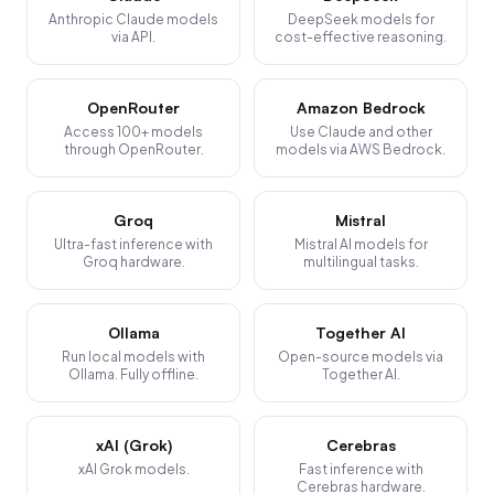
Anthropic Claude models
DeepSeek models for
via API.
cost-effective reasoning.
OpenRouter
Amazon Bedrock
Access 100+ models
Use Claude and other
through OpenRouter.
models via AWS Bedrock.
Groq
Mistral
Ultra-fast inference with
Mistral AI models for
Groq hardware.
multilingual tasks.
Ollama
Together AI
Run local models with
Open-source models via
Ollama. Fully offline.
Together AI.
xAI (Grok)
Cerebras
xAI Grok models.
Fast inference with
Cerebras hardware.