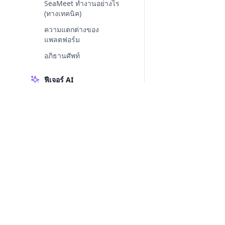
SeaMeet ทำงานอย่างไร
(ทางเทคนิค)
ความแตกต่างของ
แพลตฟอร์ม
อภิธานศัพท์
ฟีเจอร์ AI
การถอดความสด — คำพูด
บนหน้าจอขณะที่คุณพูด
การสกัด AI - ให้ SeaMeet
ทำการจดบันทึก
เทมเพลตสรุป AI
การแก้ไขผลลัพธ์ AI - ทำให้
รายละเอียดถูกต้อง
การสมัครสมาชิกและการ
แอปเดสก์ท็อปที่บันทึกการประชุมทุกที่ — แล้วใช้ AI
เรียกเก็บเงิน — ปลดล็อก AI
จัดการทุกอย่างหลังจากนั้น
ของ SeaMeet