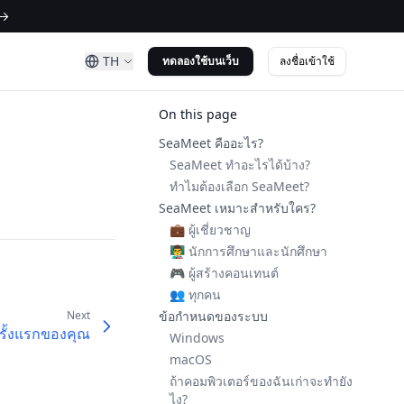
 →
TH
ลงชื่อเข้าใช้
ทดลองใช้บนเว็บ
On this page
SeaMeet คืออะไร?
SeaMeet ทำอะไรได้บ้าง?
ทำไมต้องเลือก SeaMeet?
SeaMeet เหมาะสำหรับใคร?
💼 ผู้เชี่ยวชาญ
👨‍🏫 นักการศึกษาและนักศึกษา
🎮 ผู้สร้างคอนเทนต์
👥 ทุกคน
Next
ข้อกำหนดของระบบ
รั้งแรกของคุณ
Windows
macOS
ถ้าคอมพิวเตอร์ของฉันเก่าจะทำยัง
ไง?