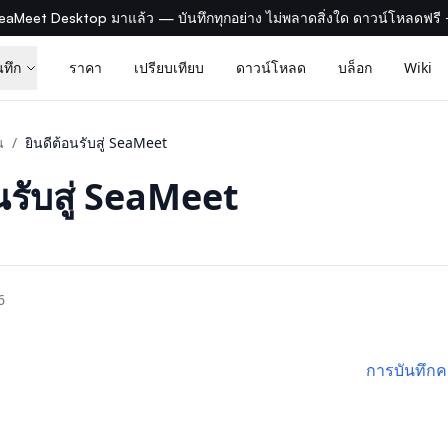
eaMeet Desktop มาแล้ว — บันทึกทุกอย่าง ไม่พลาดสิ่งใด ดาวน์โหลดฟรี
นทึก
ราคา
เปรียบเทียบ
ดาวน์โหลด
บล็อก
Wiki
น
/
ยินดีต้อนรับสู่ SeaMeet
นรับสู่ SeaMeet
6
การบันทึกค