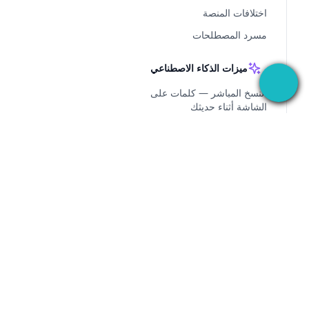
اختلافات المنصة
مسرد المصطلحات
ميزات الذكاء الاصطناعي
النسخ المباشر — كلمات على
الشاشة أثناء حديثك
استخراج الذكاء الاصطناعي -
دع SeaMeet يدوّن
الملاحظات
قوالب ملخصات الذكاء
الاصطناعي
تحرير نتائج الذكاء الاصطناعي
- ضبط التفاصيل بدقة
الاشتراك والفوترة — إطلاق
العنان لذكاء SeaMeet
تطبيق سطح المكتب الذي يسجل اجتماعاتك في كل مكان
الاصطناعي
— ثم يستخدم AI للتعامل مع كل شيء بعدها.
دليل إعداد BYOK - تهيئة