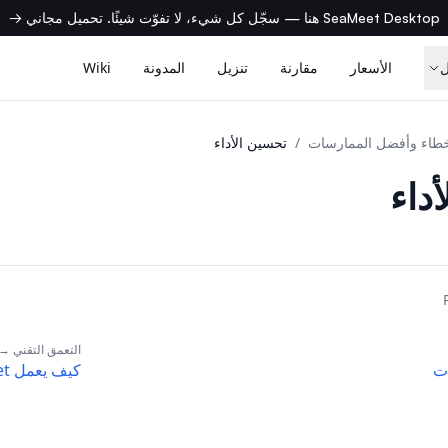
SeaMeet Desktop هنا — سجّل كل شيء، لا تفوّت شيئًا. تحميل مجاني →
الأسعار
مقارنة
تنزيل
المدونة
Wiki
طاء وأفضل الممارسات
/
تحسين الأداء
داء
التعمق التقني →
ت
كيف يعمل SeaMeet (تقني)