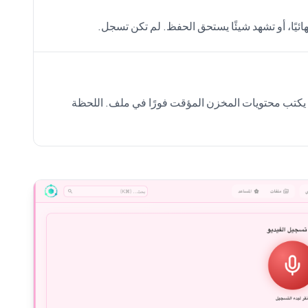
هائيًا، أو تشهد شيئًا يستحق الحفظ. لم تكن تسجل.
اضغط اختصار الاسترجاع المُعد. SeaMeet يكتب محتويات المخزن المؤقت فورًا في ملف. اللحظة