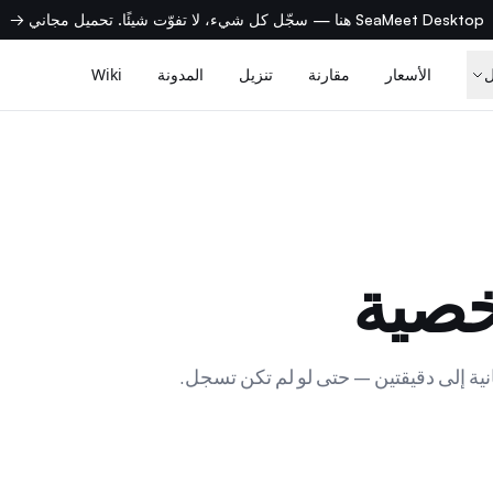
SeaMeet Desktop هنا — سجّل كل شيء، لا تفوّت شيئًا. تحميل مجاني →
الأسعار
مقارنة
تنزيل
المدونة
Wiki
خصية