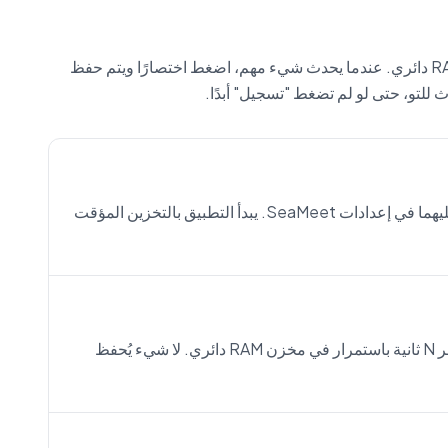
الاسترجاع يخزن الصوت والفيديو باستمرار في مخزن RAM دائري. عندما يحدث شيء مهم، اضغط اختصارًا ويتم حفظ
للتو، حتى لو لم تضغط "تسجيل" أبدًا.
فعّل استرجاع الصوت أو استرجاع الفيديو أو كليهما في إعدادات SeaMeet. يبدأ التطبيق بالتخزين المؤقت
SeaMeet يعمل بهدوء في الخلفية، يكتب آخر N ثانية باستمرار في مخزن RAM دائري. لا شيء يُحفظ