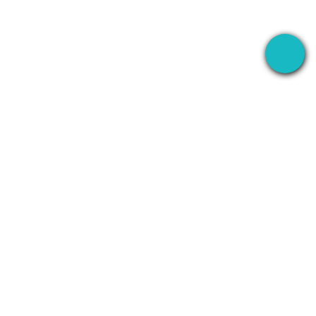
Десктопное приложение, которое записывает
ваши встречи везде — а затем AI делает всё
остальное.