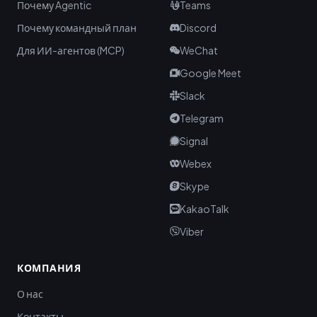
Почему Agentic
Teams
Почему командный план
Discord
Для ИИ-агентов (MCP)
WeChat
Google Meet
Slack
Telegram
Signal
Webex
Skype
KakaoTalk
Viber
КОМПАНИЯ
О нас
Контакты