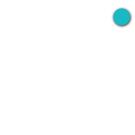
Aplikacja desktopowa, ktora nagrywa Twoje
spotkania wszedzie — a potem wykorzystuje AI
do obslugi wszystkiego po spotkaniu.
+1 (SMB)-AI-AGENT