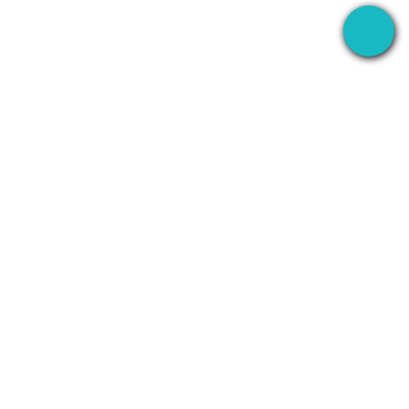
あらゆる場所でミーティングを録音し、AI ですべ
てを処理するデスクトップアプリ。
+1 (SMB)-AI-AGENT
info@seameet.ai