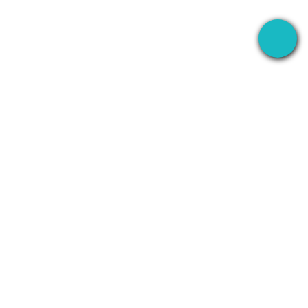
O app desktop que grava suas reuniões em
qualquer lugar — e depois usa IA para cuidar de
tudo.
+1 (SMB)-AI-AGENT