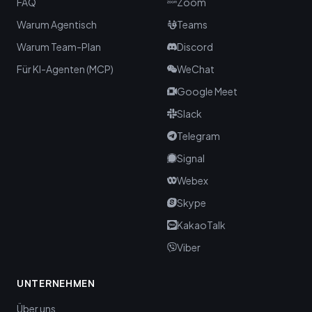
FAQ
Zoom
Warum Agentisch
Teams
Warum Team-Plan
Discord
Für KI-Agenten (MCP)
WeChat
Google Meet
Slack
Telegram
Signal
Webex
Skype
KakaoTalk
Viber
UNTERNEHMEN
Über uns