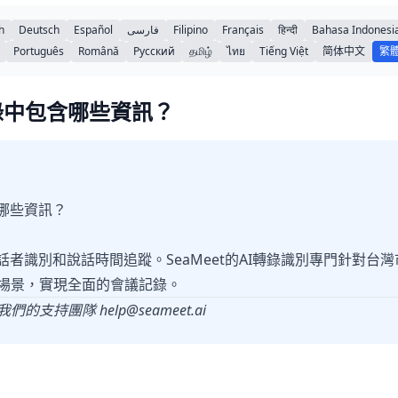
h
Deutsch
Español
فارسی
Filipino
Français
हिन्दी
Bahasa Indonesi
Português
Română
Русский
தமிழ்
ไทย
Tiếng Việt
简体中文
繁
錄中包含哪些資訊？
含哪些資訊？
話者識別和說話時間追蹤。SeaMeet的AI轉錄識別專門針對台
場景，實現全面的會議記錄。
我們的支持團隊
help@seameet.ai