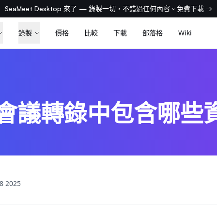
SeaMeet Desktop 來了 — 錄製一切，不錯過任何內容。免費下載 →
錄製
價格
比較
下載
部落格
Wiki
I會議轉錄中包含哪些
8 2025