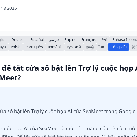
 18 2025
lish
Deutsch
Español
فارسی
Filipino
Français
हिन्दी
Bahasa Indone
ayu
Polski
Português
Română
Русский
தமிழ்
ไทย
Tiếng Việt
简
để tắt cửa sổ bật lên Trợ lý cuộc họp
 Meet?
cửa sổ bật lên Trợ lý cuộc họp AI của SeaMeet trong Google
 cuộc họp AI của SeaMeet là một tính năng của tiện ích mở 