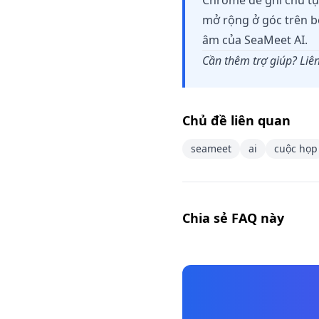
Chrome để ghi chú tự 
mở rộng ở góc trên bê
âm của SeaMeet AI.
Cần thêm trợ giúp? Liên
Chủ đề liên quan
seameet
ai
cuộc họp
Chia sẻ FAQ này