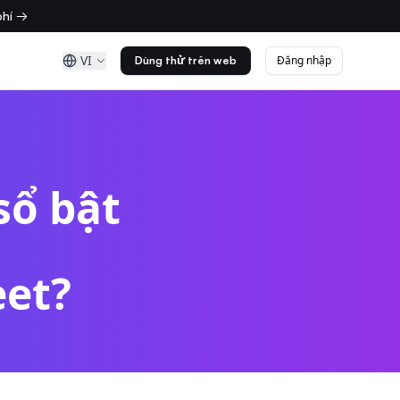
phí →
VI
Đăng nhập
Dùng thử trên web
sổ bật
a
eet?