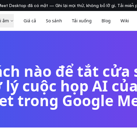
eet Desktop đã có mặt — Ghi lại mọi thứ, không bỏ lỡ gì. Tải miễn 
i âm
Giá cả
So sánh
Tải xuống
Blog
Wiki
ch nào để tắt cửa 
ợ lý cuộc họp AI củ
t trong Google M