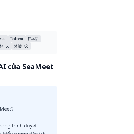
sia
Italiano
日本語
体中文
繁體中文
 AI của SeaMeet
 Meet?
rộng trình duyệt