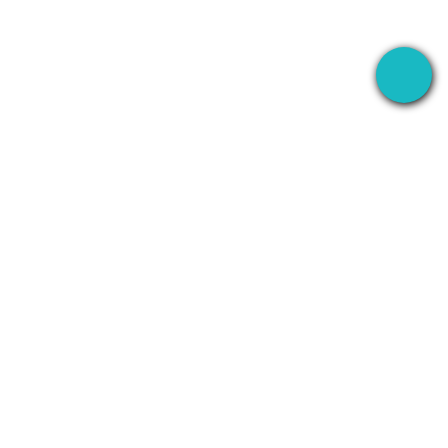
N
GHI ÂM
CÔNG TY
WhatsApp
Giới Thiệu
Line
Liên Hệ
ng
Zoom
Chính Sách Quyền
Riêng Tư
Teams
Điều Khoản Dịch Vụ