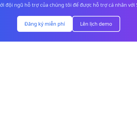
với đội ngũ hỗ trợ của chúng tôi để được hỗ trợ cá nhân với
Đăng ký miễn phí
Lên lịch demo