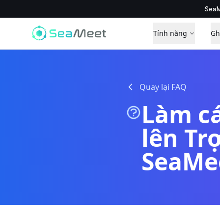
SeaM
Tính năng
Gh
Quay lại FAQ
Làm cá
lên Tr
SeaMee