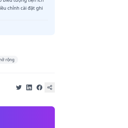
o biểu tượng tiện ích
ều chỉnh cài đặt ghi
 mở rộng