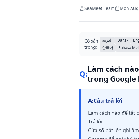
SeaMeet Team
Mon Aug
العربية
Dansk
Eng
Có sẵn
trong:
한국어
Bahasa Mel
Làm cách nào 
Q:
trong Google
A:
Câu trả lời
Làm cách nào để tắt 
Trả lời
Cửa sổ bật lên ghi âm