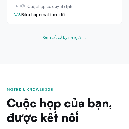
Cuộc họp có quyết định
TRƯỚC
Bản nháp email theo dõi
SAU
Xem tất cả kỹ năng AI →
NOTES & KNOWLEDGE
Cuộc họp của bạn,
được kết nối