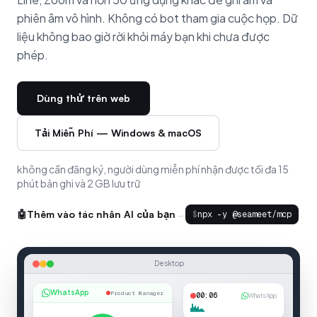
phiên âm vô hình. Không có bot tham gia cuộc họp. Dữ
liệu không bao giờ rời khỏi máy bạn khi chưa được
phép.
Dùng thử trên web
Tải Miễn Phí — Windows & macOS
không cần đăng ký, người dùng miễn phí nhận được tối đa 15
phút bản ghi và 2 GB lưu trữ
→
🤖
Thêm vào tác nhân AI của bạn
$
npx -y @seameet/mcp
Desktop
WhatsApp
Product Manager
00:07
WhatsApp