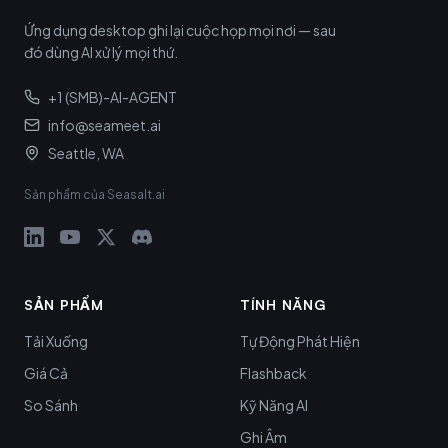
Ứng dụng desktop ghi lại cuộc họp mọi nơi — sau
đó dùng AI xử lý mọi thứ.
+1 (SMB)-AI-AGENT
info@seameet.ai
Seattle, WA
Sản phẩm của Seasalt.ai
SẢN PHẨM
TÍNH NĂNG
Tải Xuống
Tự Động Phát Hiện
Giá Cả
Flashback
So Sánh
Kỹ Năng AI
Ghi Âm