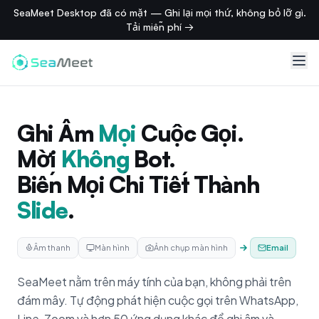
SeaMeet Desktop đã có mặt — Ghi lại mọi thứ, không bỏ lỡ gì.
Tải miễn phí →
Ghi Âm
Mọi
Cuộc Gọi.
Mời
Không
Bot.
Biến Mọi Chi Tiết Thành
Slide
.
Email
Âm thanh
Màn hình
Ảnh chụp màn hình
SeaMeet nằm trên máy tính của bạn, không phải trên
đám mây. Tự động phát hiện cuộc gọi trên WhatsApp,
Line, Zoom và hơn 50 ứng dụng khác để ghi âm và