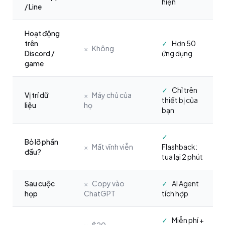
hiện
/ Line
Hoạt động
trên
✓
Hơn 50
×
Không
Discord /
ứng dụng
game
✓
Chỉ trên
Vị trí dữ
×
Máy chủ của
thiết bị của
liệu
họ
bạn
✓
Bỏ lỡ phần
×
Mất vĩnh viễn
Flashback:
đầu?
tua lại 2 phút
Sau cuộc
×
Copy vào
✓
AI Agent
họp
ChatGPT
tích hợp
✓
Miễn phí +
×
$20-