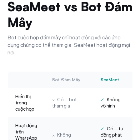
SeaMeet vs Bot Đám
Mây
Bot cuộc họp đám mây chỉ hoạt động với các ứng
dụng chúng có thể tham gia. SeaMeet hoạt động mọi
nơi.
Bot Đám Mây
SeaMeet
Hiển thị
×
Có — bot
✓
Không —
trong
tham gia
vô hình
cuộc họp
Hoạt động
✓
Có — tự
trên
×
Không
động phát
WhatsApp