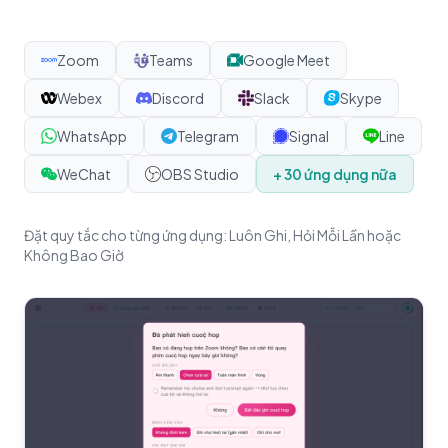
Zoom
Teams
Google Meet
Webex
Discord
Slack
Skype
WhatsApp
Telegram
Signal
Line
WeChat
OBS Studio
+ 30 ứng dụng nữa
Đặt quy tắc cho từng ứng dụng: Luôn Ghi, Hỏi Mỗi Lần hoặc
Không Bao Giờ