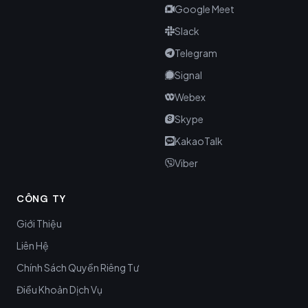
Google Meet
Slack
Telegram
Signal
Webex
Skype
KakaoTalk
Viber
CÔNG TY
Giới Thiệu
Liên Hệ
Chính Sách Quyền Riêng Tư
Điều Khoản Dịch Vụ