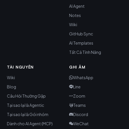
AI Agent
Notes
Wiki
GitHub Sync
AI Templates
Tất Cả Tính Năng
TÀI NGUYÊN
GHI ÂM
Wiki
WhatsApp
Blog
Line
Câu Hỏi Thường Gặp
Zoom
Tại sao lại là Agentic
Teams
Tại sao lại là Gói nhóm
Discord
Dành cho AI Agent (MCP)
WeChat