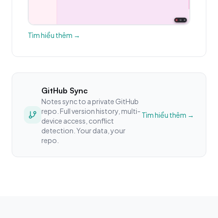
Tìm hiểu thêm →
GitHub Sync
Notes sync to a private GitHub
repo. Full version history, multi-
Tìm hiểu thêm →
device access, conflict
detection. Your data, your
repo.