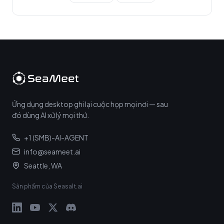
Ứng dụng desktop ghi lại cuộc họp mọi nơi — sau
đó dùng AI xử lý mọi thứ.
+1 (SMB)-AI-AGENT
info@seameet.ai
Seattle, WA
Sản phẩm của Seasalt.ai