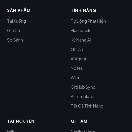
SẢN PHẨM
TÍNH NĂNG
Tải Xuống
Tự Động Phát Hiện
Giá Cả
Flashback
So Sánh
Kỹ Năng AI
Ghi Âm
AI Agent
Notes
Wiki
GitHub Sync
AI Templates
Tất Cả Tính Năng
TÀI NGUYÊN
GHI ÂM
Wiki
WhatsApp