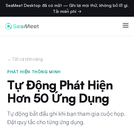
SeaMeet Desktop đã có mặt — Ghi lại mọi thứ, không bỏ lỡ gì.
Tải miễn phí →
← Tất cả tính năng
PHÁT HIỆN THÔNG MINH
Tự Động Phát Hiện
Hơn 50 Ứng Dụng
Tự động bắt đầu ghi khi bạn tham gia cuộc họp.
Đặt quy tắc cho từng ứng dụng.