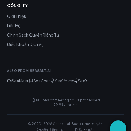
CÔNG TY
Giới Thiệu
Liên Hệ
Chính Sách Quyền Riêng Tư
Điều Khoản Dịch Vụ
ALSO FROM SEASALT.AI
SeaMeet
SeaChat
SeaVoice
SeaX
Millions of meeting hours processed
99.9% uptime
© 2020-
2026
Seasalt.ai.
Bảo lưu mọi quyền.
|
Quyền Riêng Tư
Điều Khoản