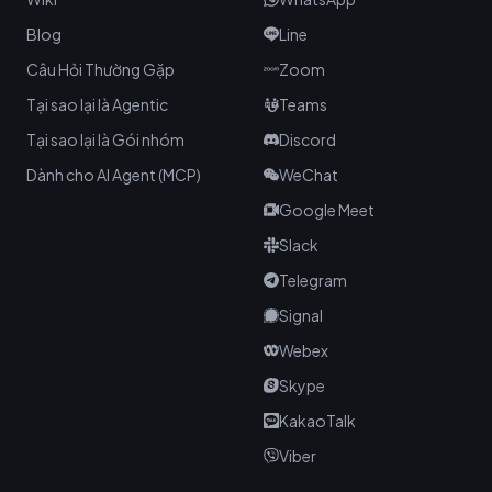
Blog
Line
Câu Hỏi Thường Gặp
Zoom
Tại sao lại là Agentic
Teams
Tại sao lại là Gói nhóm
Discord
Dành cho AI Agent (MCP)
WeChat
Google Meet
Slack
Telegram
Signal
Webex
Skype
KakaoTalk
Viber