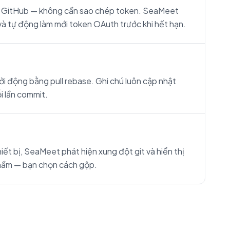
ị GitHub — không cần sao chép token. SeaMeet
và tự động làm mới token OAuth trước khi hết hạn.
i động bằng pull rebase. Ghi chú luôn cập nhật
i lần commit.
iết bị, SeaMeet phát hiện xung đột git và hiển thị
thầm — bạn chọn cách gộp.