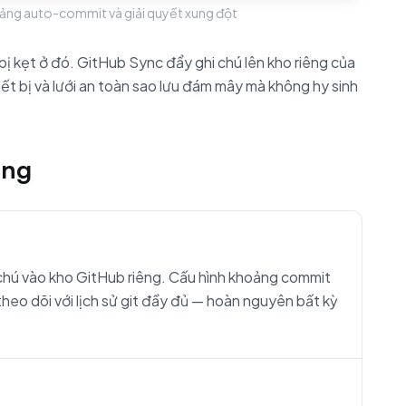
ảng auto-commit và giải quyết xung đột
bị kẹt ở đó. GitHub Sync đẩy ghi chú lên kho riêng của
iết bị và lưới an toàn sao lưu đám mây mà không hy sinh
ộng
chú vào kho GitHub riêng. Cấu hình khoảng commit
theo dõi với lịch sử git đầy đủ — hoàn nguyên bất kỳ