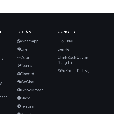
N
GHI ÂM
CÔNG TY
WhatsApp
Giới Thiệu
Line
Liên Hệ
ng
Zoom
Chính Sách Quyền
Riêng Tư
Teams
Điều Khoản Dịch Vụ
Discord
WeChat
Gói
Google Meet
Agent
Slack
Telegram