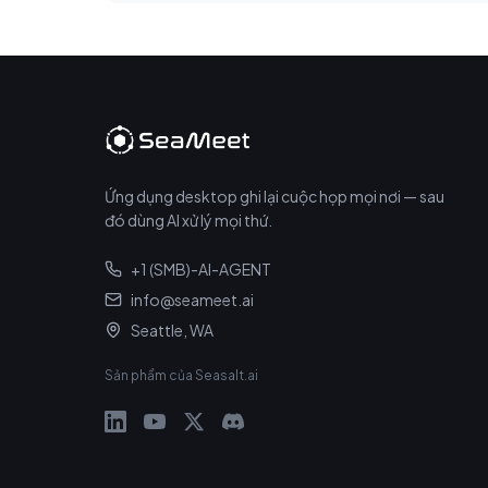
Ứng dụng desktop ghi lại cuộc họp mọi nơi — sau
đó dùng AI xử lý mọi thứ.
+1 (SMB)-AI-AGENT
info@seameet.ai
Seattle, WA
Sản phẩm của Seasalt.ai