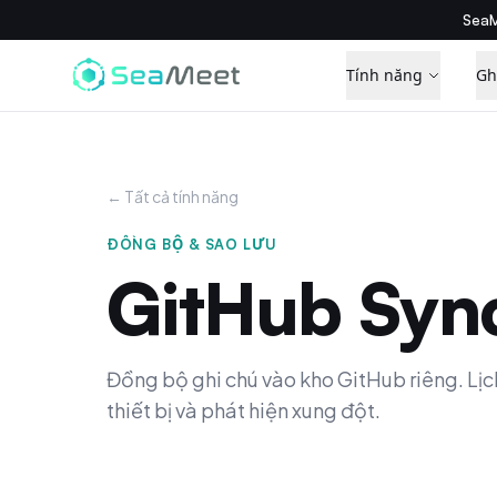
SeaM
Tính năng
Gh
← Tất cả tính năng
ĐỒNG BỘ & SAO LƯU
GitHub Syn
Đồng bộ ghi chú vào kho GitHub riêng. Lịc
thiết bị và phát hiện xung đột.