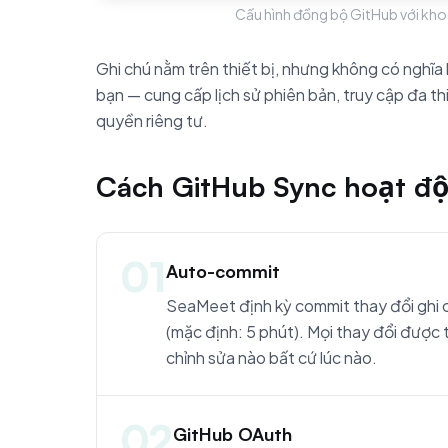
Cấu hình đồng bộ GitHub với kho
Ghi chú nằm trên thiết bị, nhưng không có nghĩa 
bạn — cung cấp lịch sử phiên bản, truy cập đa th
quyền riêng tư.
Cách GitHub Sync hoạt đ
01
Auto-commit
SeaMeet định kỳ commit thay đổi ghi 
(mặc định: 5 phút). Mọi thay đổi được 
chỉnh sửa nào bất cứ lúc nào.
02
GitHub OAuth