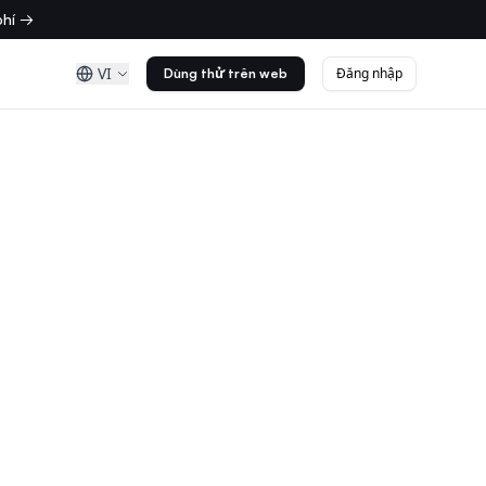
phí →
VI
Đăng nhập
Dùng thử trên web