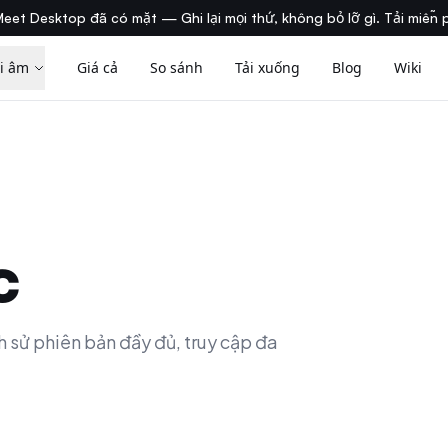
eet Desktop đã có mặt — Ghi lại mọi thứ, không bỏ lỡ gì. Tải miễn 
i âm
Giá cả
So sánh
Tải xuống
Blog
Wiki
c
h sử phiên bản đầy đủ, truy cập đa