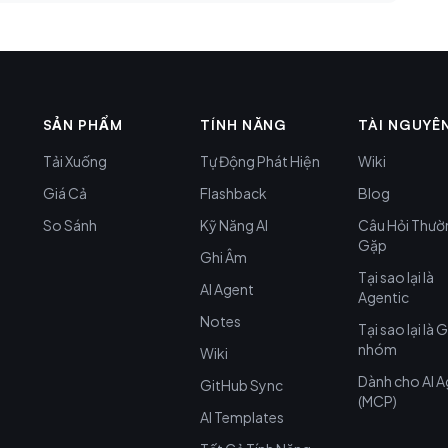
SẢN PHẨM
TÍNH NĂNG
TÀI NGUYÊ
Tải Xuống
Tự Động Phát Hiện
Wiki
Giá Cả
Flashback
Blog
So Sánh
Kỹ Năng AI
Câu Hỏi Thườ
Gặp
Ghi Âm
Tại sao lại là
AI Agent
Agentic
Notes
Tại sao lại là 
nhóm
Wiki
Dành cho AI 
GitHub Sync
(MCP)
AI Templates