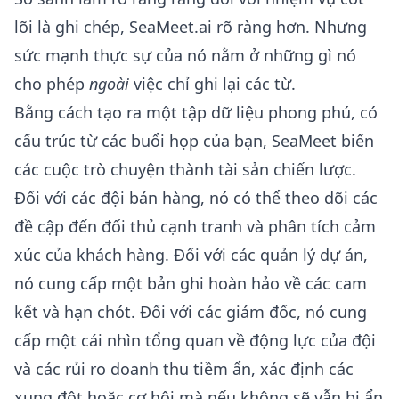
lõi là ghi chép, SeaMeet.ai rõ ràng hơn. Nhưng
sức mạnh thực sự của nó nằm ở những gì nó
cho phép
ngoài
việc chỉ ghi lại các từ.
Bằng cách tạo ra một tập dữ liệu phong phú, có
cấu trúc từ các buổi họp của bạn, SeaMeet biến
các cuộc trò chuyện thành tài sản chiến lược.
Đối với các đội bán hàng, nó có thể theo dõi các
đề cập đến đối thủ cạnh tranh và phân tích cảm
xúc của khách hàng. Đối với các quản lý dự án,
nó cung cấp một bản ghi hoàn hảo về các cam
kết và hạn chót. Đối với các giám đốc, nó cung
cấp một cái nhìn tổng quan về động lực của đội
và các rủi ro doanh thu tiềm ẩn, xác định các
xung đột hoặc cơ hội mà nếu không sẽ vẫn bị ẩn