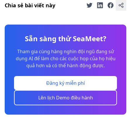
Chia sẻ bài viết này
Sẵn sàng thử SeaMeet?
Tham gia cùng hàng nghìn đội ngũ đang sử
dụng AI để làm cho các cuộc họp của họ hiệu
quả hơn và có thể hành động được.
Đăng ký miễn phí
Lên lịch Demo điều hành