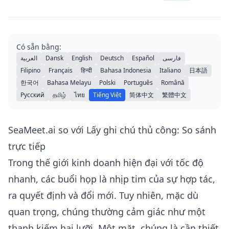
Có sẵn bằng:
العربية
Dansk
English
Deutsch
Español
فارسی
Filipino
Français
हिन्दी
Bahasa Indonesia
Italiano
日本語
한국어
Bahasa Melayu
Polski
Português
Română
Русский
தமிழ்
ไทย
Tiếng Việt
简体中文
繁體中文
SeaMeet.ai so với Lấy ghi chú thủ công: So sánh
trực tiếp
Trong thế giới kinh doanh hiện đại với tốc độ
nhanh, các buổi họp là nhịp tim của sự hợp tác,
ra quyết định và đổi mới. Tuy nhiên, mặc dù
quan trọng, chúng thường cảm giác như một
thanh kiếm hai lưỡi. Một mặt, chúng là cần thiết