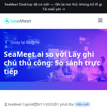
SeaMeet Desktop đã có mặt — Ghi lại mọi thứ, không bỏ lỡ gì.
Tải miễn phí →
Quay lại Blog
SeaMeet.ai so với Lấy ghi
chú thủ công: So sánh trực
tiếp
SeaMeet Copilot
9/11/2025
1 phút đọc
Hiệu suất