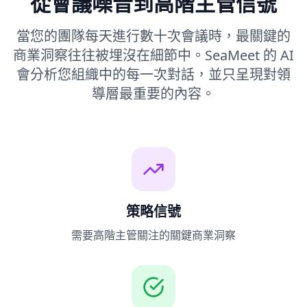
從會議噪音到高階主管信號
[執行長問題升級] – 需要立即的高階主管回應
當您的團隊每天進行數十次會議時，最關鍵的
商業洞察往往被埋沒在細節中。SeaMeet 的 AI
執行長建議
會分析您組織中的每一次對話，並只呈現對領
解決權杖同步障礙
導層最重要的內容。
實施合併審查檢查清單
策略信號
需要高階主管關注的關鍵商業洞察