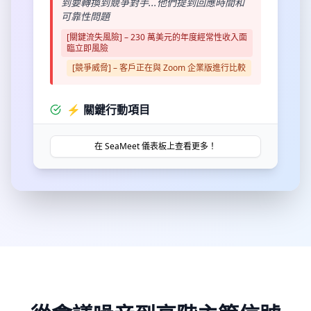
到要轉換到競爭對手...他們提到回應時間和
可靠性問題
[關鍵流失風險] – 230 萬美元的年度經常性收入面
臨立即風險
[競爭威脅] – 客戶正在與 Zoom 企業版進行比較
⚡ 關鍵行動項目
我們最大的客戶剛才說，如果我們在周五前
在 SeaMeet 儀表板上查看更多！
不修復整合問題，他們將把整個 50,000 名員
工的推廣計畫轉移到 Microsoft Teams
[緊急] – 420 萬美元的交易面臨風險 - 需在周五前
修復整合問題
💥 客戶問題升級
MegaCorp 的執行長剛才直接打電話給我們
的執行長 - 他們昨天的董事會會議錄製失
敗，他們正在考慮採取法律行動