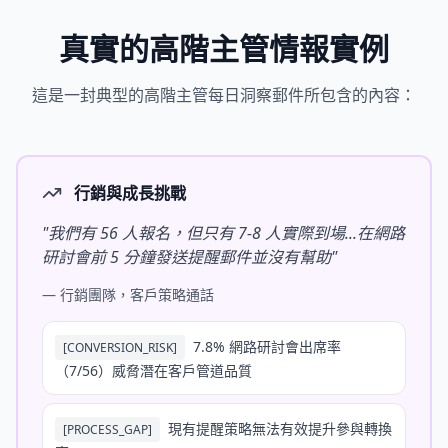
真實的高階主管情報實例
這是一封典型的高階主管每日洞察郵件所包含的內容：
行銷與成長挑戰
"
我們有 56 人報名，但只有 7-8 人實際到場...在網路
研討會前 5 分鐘發送提醒郵件並沒有幫助
"
—
行銷團隊，客戶策略通話
7.8% 網路研討會出席率
[
CONVERSION_RISK
]
（7/56）威脅潛在客戶管道品質
現有提醒策略無法有效提升參與轉換
[
PROCESS_GAP
]