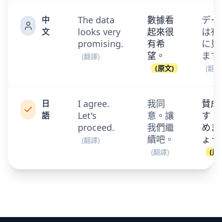
The data
數據看
デー
中
looks very
起來很
は有
文
promising.
有希
に見
望。
ます
(
翻譯
)
(
原文
)
(
翻譯
I agree.
我同
賛成
日
Let's
意。讓
す。
語
proceed.
我們繼
めま
續吧。
ょう
(
翻譯
)
(
翻譯
)
(
原