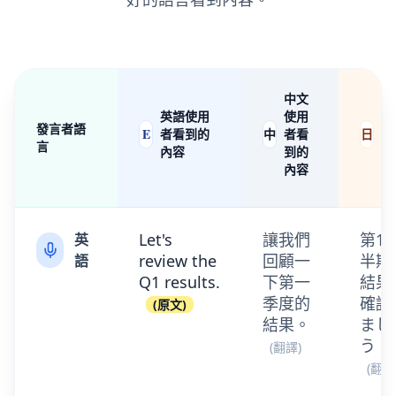
中文
日
英語使用
使用
使
發言者語
E
中
日
者看到的
者看
者
言
內容
到的
到
內容
內
Let's
讓我們
第1
英
review the
回顧一
半期
語
Q1 results.
下第一
結果
季度的
確認
(
原文
)
結果。
まし
う。
(
翻譯
)
(
翻譯