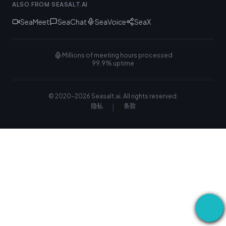
ALSO FROM SEASALT.AI
SeaMeet
SeaChat
SeaVoice
SeaX
Millions of meeting hours processed
99.9% uptime
© 2020-
2026
Seasalt.ai.
All rights reserved.
|
隐私
条款