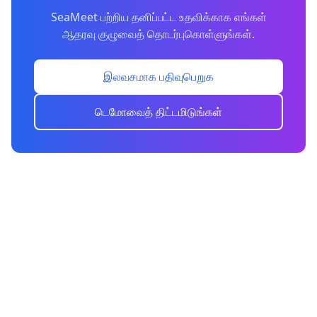
SeaMeet பற்றிய தனிப்பட்ட உதவிக்காக எங்கள்
ஆதரவு குழுவைத் தொடர்புகொள்ளுங்கள்.
இலவசமாக பதிவுபெறுக
டெமோவைத் திட்டமிடுங்கள்