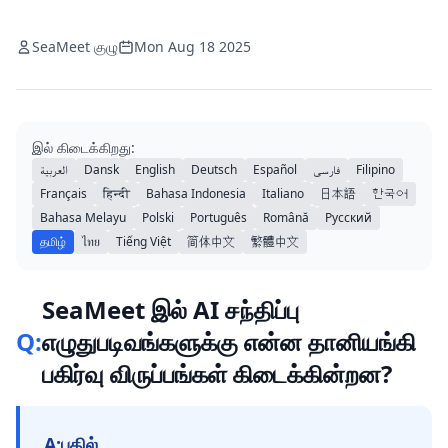
SeaMeet குழு
Mon Aug 18 2025
இல் கிடைக்கிறது:
العربية
Dansk
English
Deutsch
Español
فارسی
Filipino
Français
हिन्दी
Bahasa Indonesia
Italiano
日本語
한국어
Bahasa Melayu
Polski
Português
Română
Русский
தமிழ்
ไทย
Tiếng Việt
简体中文
繁體中文
SeaMeet இல் AI சந்திப்பு
Q:
எழுதுபடிவங்களுக்கு என்ன தானியங்கி
பகிர்வு விருப்பங்கள் கிடைக்கின்றன?
A:
பதில்