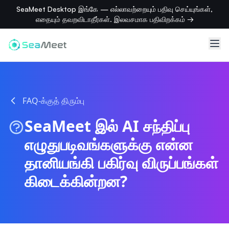
SeaMeet Desktop இங்கே — எல்லாவற்றையும் பதிவு செய்யுங்கள்,
எதையும் தவறவிடாதீர்கள். இலவசமாக பதிவிறக்கம் →
FAQ-க்குத் திரும்பு
SeaMeet இல் AI சந்திப்பு
எழுதுபடிவங்களுக்கு என்ன
தானியங்கி பகிர்வு விருப்பங்கள்
கிடைக்கின்றன?