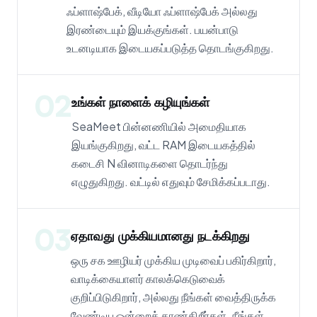
ஃப்ளாஷ்பேக், வீடியோ ஃப்ளாஷ்பேக் அல்லது
இரண்டையும் இயக்குங்கள். பயன்பாடு
உடனடியாக இடையகப்படுத்த தொடங்குகிறது.
02
உங்கள் நாளைக் கழியுங்கள்
SeaMeet பின்னணியில் அமைதியாக
இயங்குகிறது, வட்ட RAM இடையகத்தில்
கடைசி N வினாடிகளை தொடர்ந்து
எழுதுகிறது. வட்டில் எதுவும் சேமிக்கப்படாது.
03
ஏதாவது முக்கியமானது நடக்கிறது
ஒரு சக ஊழியர் முக்கிய முடிவைப் பகிர்கிறார்,
வாடிக்கையாளர் காலக்கெடுவைக்
குறிப்பிடுகிறார், அல்லது நீங்கள் வைத்திருக்க
வேண்டிய ஒன்றைக் காண்கிறீர்கள். நீங்கள்