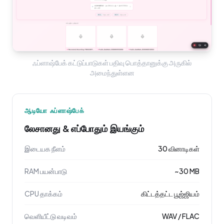
ஃப்ளாஷ்பேக் கட்டுப்பாடுகள் பதிவு பொத்தானுக்கு அருகில்
அமைந்துள்ளன
ஆடியோ ஃப்ளாஷ்பேக்
லேசானது & எப்போதும் இயங்கும்
இடையக நீளம்
30 வினாடிகள்
RAM பயன்பாடு
~30 MB
CPU தாக்கம்
கிட்டத்தட்ட பூஜ்ஜியம்
வெளியீட்டு வடிவம்
WAV / FLAC