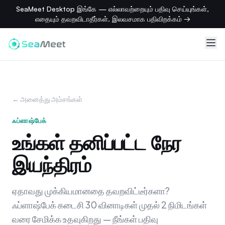
SeaMeet Desktop இங்கே — எல்லாவற்றையும் பதிவு செய்யுங்கள்,
எதையும் தவறவிடாதீர்கள். இலவசமாக பதிவிறக்கம் →
← அனைத்து அம்சங்கள்
ஃப்ளாஷ்பேக்
உங்கள் தனிப்பட்ட நேர
இயந்திரம்
ஏதாவது முக்கியமானதை தவறவிட்டீர்களா?
ஃப்ளாஷ்பேக் கடைசி 30 வினாடிகள் முதல் 2 நிமிடங்கள்
வரை சேமிக்க உதவுகிறது — நீங்கள் பதிவு