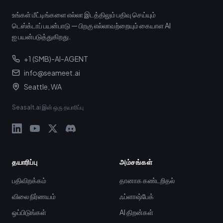
உங்கள் மீட்டிங்களை எல்லா இடத்திலும் பதிவு செய்யும்
டெஸ்க்டாப் பயன்பாடு — பிறகு எல்லாவற்றையும் கையாள AI
ஐ பயன்படுத்துகிறது.
+1 (SMB)-AI-AGENT
info@seameet.ai
Seattle, WA
Seasalt.ai இன் ஒரு தயாரிப்பு
தயாரிப்பு
அம்சங்கள்
பதிவிறக்கம்
தானாக கண்டறிதல்
விலை நிர்ணயம்
ஃப்ளாஷ்பேக்
ஒப்பிடுங்கள்
AI திறன்கள்