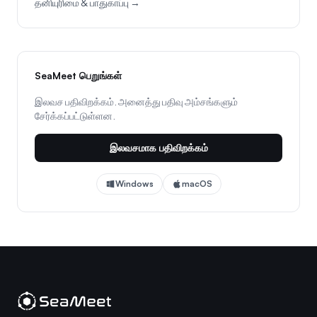
தனியுரிமை & பாதுகாப்பு →
SeaMeet பெறுங்கள்
இலவச பதிவிறக்கம். அனைத்து பதிவு அம்சங்களும்
சேர்க்கப்பட்டுள்ளன.
இலவசமாக பதிவிறக்கம்
Windows
macOS