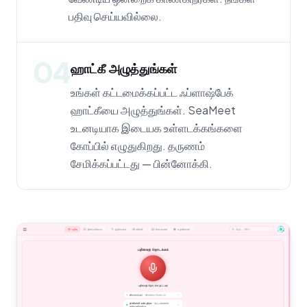
பதிவு செய்யவில்லை.
04
ஹாட்கீ அழுத்துங்கள்
உங்கள் கட்டமைக்கப்பட்ட ஃப்ளாஷ்பேக்
ஹாட்கீயை அழுத்துங்கள். SeaMeet
உடனடியாக இடையக உள்ளடக்கங்களை
கோப்பில் எழுதுகிறது. தருணம்
சேமிக்கப்பட்டது — பின்னோக்கி.