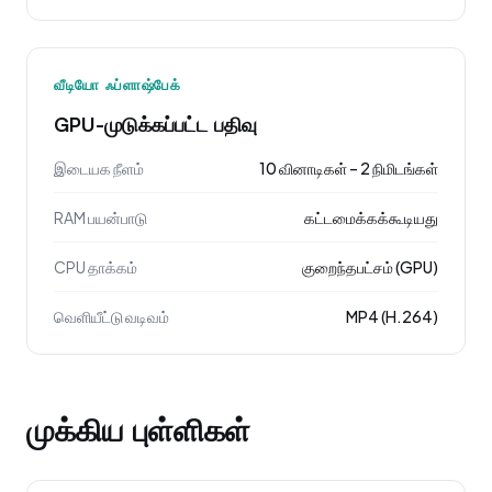
வீடியோ ஃப்ளாஷ்பேக்
GPU-முடுக்கப்பட்ட பதிவு
இடையக நீளம்
10 வினாடிகள் – 2 நிமிடங்கள்
RAM பயன்பாடு
கட்டமைக்கக்கூடியது
CPU தாக்கம்
குறைந்தபட்சம் (GPU)
வெளியீட்டு வடிவம்
MP4 (H.264)
முக்கிய புள்ளிகள்