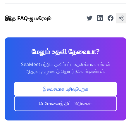
இந்த FAQ-ஐ பகிரவும்
மேலும் உதவி தேவையா?
SeaMeet பற்றிய தனிப்பட்ட உதவிக்காக எங்கள்
ஆதரவு குழுவைத் தொடர்புகொள்ளுங்கள்.
இலவசமாக பதிவுபெறுக
டெமோவைத் திட்டமிடுங்கள்