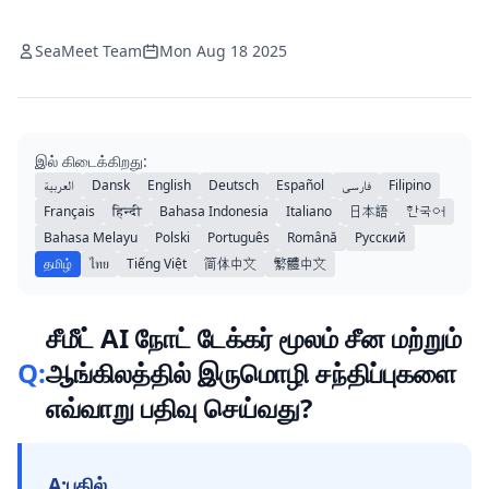
SeaMeet Team
Mon Aug 18 2025
இல் கிடைக்கிறது:
العربية
Dansk
English
Deutsch
Español
فارسی
Filipino
Français
हिन्दी
Bahasa Indonesia
Italiano
日本語
한국어
Bahasa Melayu
Polski
Português
Română
Русский
தமிழ்
ไทย
Tiếng Việt
简体中文
繁體中文
சீமீட் AI நோட் டேக்கர் மூலம் சீன மற்றும்
Q:
ஆங்கிலத்தில் இருமொழி சந்திப்புகளை
எவ்வாறு பதிவு செய்வது?
A:
பதில்