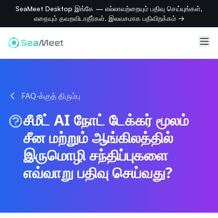
SeaMeet Desktop இங்கே — எல்லாவற்றையும் பதிவு செய்யுங்கள்,
எதையும் தவறவிடாதீர்கள். இலவசமாக பதிவிறக்கம் →
FAQ-க்குத் திரும்பு
சீமீட் AI நோட் டேக்கர் மூலம்
சீன மற்றும் ஆங்கிலத்தில்
இருமொழி சந்திப்புகளை
எவ்வாறு பதிவு செய்வது?