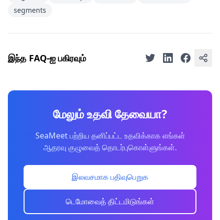
segments
இந்த FAQ-ஐ பகிரவும்
மேலும் உதவி தேவையா?
SeaMeet பற்றிய தனிப்பட்ட உதவிக்காக எங்கள்
ஆதரவு குழுவைத் தொடர்புகொள்ளுங்கள்.
இலவசமாக பதிவுபெறுக
டெமோவைத் திட்டமிடுங்கள்