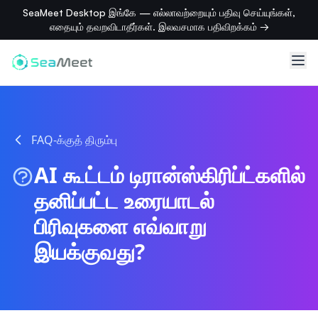
SeaMeet Desktop இங்கே — எல்லாவற்றையும் பதிவு செய்யுங்கள்,
எதையும் தவறவிடாதீர்கள். இலவசமாக பதிவிறக்கம் →
FAQ-க்குத் திரும்பு
AI கூட்டம் டிரான்ஸ்கிரிப்ட்களில்
தனிப்பட்ட உரையாடல்
பிரிவுகளை எவ்வாறு
இயக்குவது?