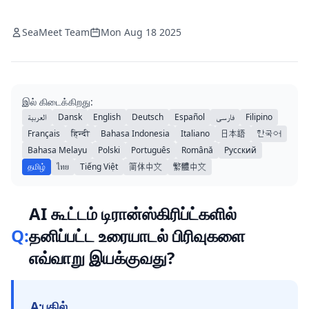
SeaMeet Team
Mon Aug 18 2025
இல் கிடைக்கிறது:
العربية
Dansk
English
Deutsch
Español
فارسی
Filipino
Français
हिन्दी
Bahasa Indonesia
Italiano
日本語
한국어
Bahasa Melayu
Polski
Português
Română
Русский
தமிழ்
ไทย
Tiếng Việt
简体中文
繁體中文
AI கூட்டம் டிரான்ஸ்கிரிப்ட்களில்
Q:
தனிப்பட்ட உரையாடல் பிரிவுகளை
எவ்வாறு இயக்குவது?
A:
பதில்