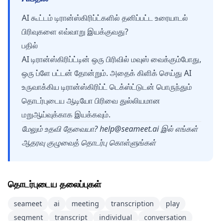
AI கூட்டம் டிரான்ஸ்கிரிப்ட்களில் தனிப்பட்ட உரையாடல்
பிரிவுகளை எவ்வாறு இயக்குவது?
பதில்
AI டிரான்ஸ்கிரிப்ட்டின் ஒரு பிரிவில் மவுஸ் வைக்கும்போது,
ஒரு ப்ளே பட்டன் தோன்றும். அதைக் கிளிக் செய்து AI
உருவாக்கிய டிரான்ஸ்கிரிப்ட் டெக்ஸ்ட்டுடன் பொருந்தும்
தொடர்புடைய ஆடியோ பிரிவை துல்லியமான
மறுஆய்வுக்காக இயக்கவும்.
மேலும் உதவி தேவையா?
help@seameet.ai
இல் எங்கள்
ஆதரவு குழுவைத் தொடர்பு கொள்ளுங்கள்
தொடர்புடைய தலைப்புகள்
seameet
ai
meeting
transcription
play
segment
transcript
individual
conversation