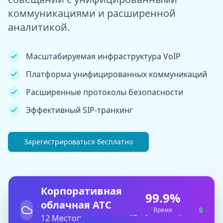
коммуникациями и расширенной
аналитикой.
Масштабируемая инфраструктура VoIP
Платформа унифицированных коммуникаций
Расширенные протоколы безопасности
Эффективный SIP-транкинг
Зарегистрироваться бесплатно
Корпоративная
99.9
%
облачная АТС
Время
12
Местоположения
•
47
безотказной