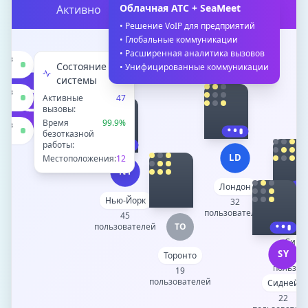
работы
Облачная АТС + SeaMeet
Активно
•
Решение VoIP для предприятий
•
Глобальные коммуникации
•
Расширенная аналитика вызовов
зов
Состояние
•
Унифицированные коммуникации
системы
зов
Активные
47
вызовы:
Время
99.9
%
зов
безотказной
работы:
LD
Местоположения:
12
NY
Лондон
Нью-Йорк
32
S
пользователей
45
пользователей
TO
Синг
SY
Торонто
2
пользов
19
пользователей
Сидней
22