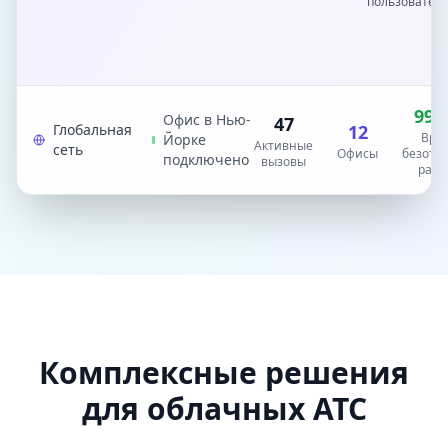
пользовател
99.
Офис в Нью-
47
Глобальная
12
Вре
Йорке
Активные
сеть
Офисы
безотк
подключено
вызовы
рабо
Комплексные решения
для облачных АТС