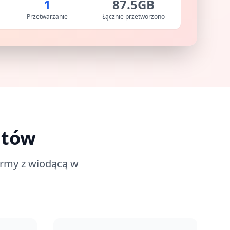
1
87.5GB
Przetwarzanie
Łącznie przetworzono
atów
formy z wiodącą w