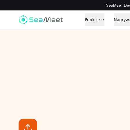
SeaMeet Des
Funkcje
Nagryw