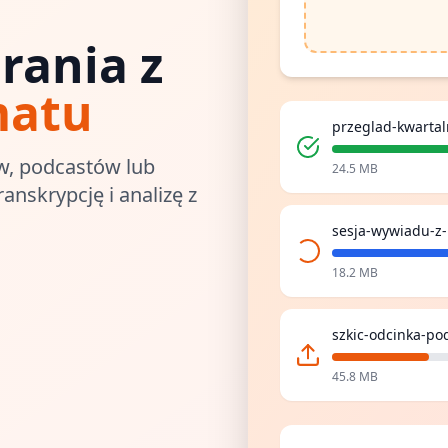
rania z
matu
przeglad-kwarta
ów, podcastów lub
24.5 MB
anskrypcję i analizę z
sesja-wywiadu-z-
18.2 MB
szkic-odcinka-p
45.8 MB