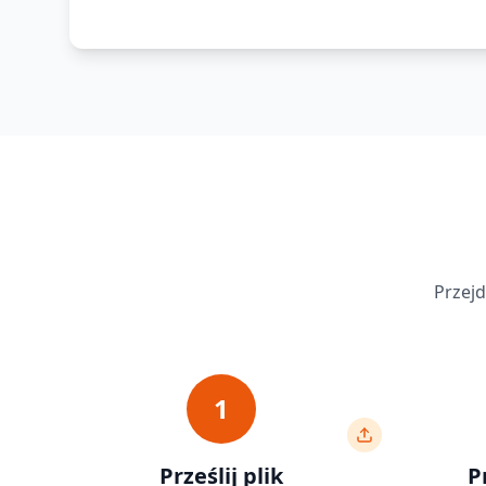
Przejd
1
Prześlij plik
P