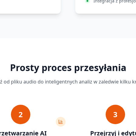
Integracja z profes
Prosty proces przesyłania
ź od pliku audio do inteligentnych analiz w zaledwie kilku 
2
3
rzetwarzanie AI
Przejrzyj i edyt