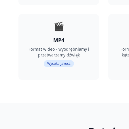
🎬
MP4
Format wideo - wyodrębniamy i
For
przetwarzamy dźwięk
kąt
Wysoka jakość