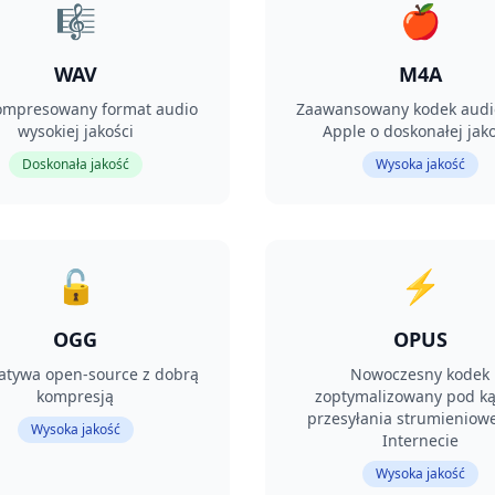
🎼
🍎
WAV
M4A
ompresowany format audio
Zaawansowany kodek audio
wysokiej jakości
Apple o doskonałej jako
Doskonała jakość
Wysoka jakość
🔓
⚡
OGG
OPUS
atywa open-source z dobrą
Nowoczesny kodek
kompresją
zoptymalizowany pod k
przesyłania strumieniow
Wysoka jakość
Internecie
Wysoka jakość