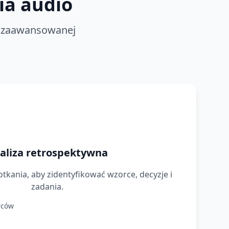
ia audio
i zaawansowanej
aliza retrospektywna
otkania, aby zidentyfikować wzorce, decyzje i
zadania.
rców