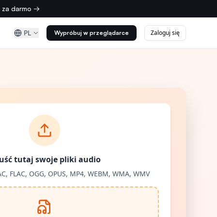
z za darmo →
PL
Zaloguj się
Wypróbuj w przeglądarce
ść tutaj swoje pliki audio
AC, FLAC, OGG, OPUS, MP4, WEBM, WMA, WMV