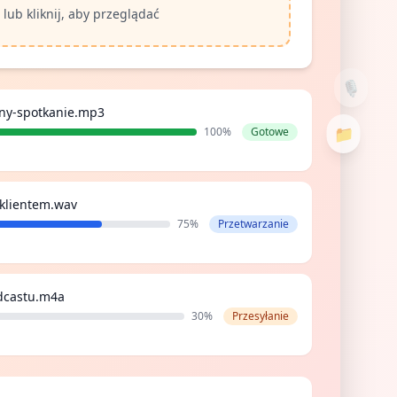
lub kliknij, aby przeglądać
lny-spotkanie.mp3
100
%
Gotowe
klientem.wav
75
%
Przetwarzanie
odcastu.m4a
30
%
Przesyłanie