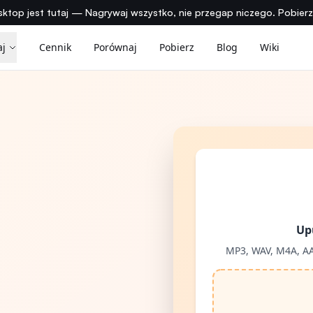
ktop jest tutaj — Nagrywaj wszystko, nie przegap niczego. Pobier
aj
Cennik
Porównaj
Pobierz
Blog
Wiki
Upu
MP3, WAV, M4A, A