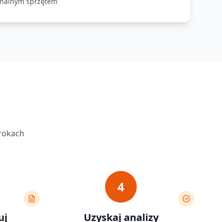
jonalnym sprzętem
krokach
4
uj
Uzyskaj analizy