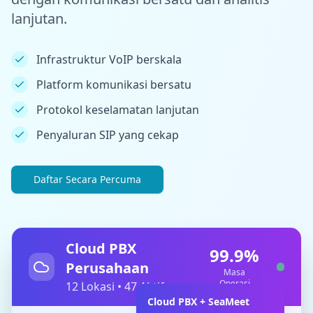
lanjutan.
Infrastruktur VoIP berskala
Platform komunikasi bersatu
Protokol keselamatan lanjutan
Penyaluran SIP yang cekap
Daftar Secara Percuma
Cloud PBX
99.9
%
Perusahaan
Masa
Operasi
12
Lokasi
•
48
Aktif
Cloud PBX + SeaMeet