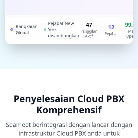
Pejabat New
48
99.9
Rangkaian
12
York
Panggilan
Masa
Global
Pejabat
disambungkan
Aktif
Operas
Penyelesaian Cloud PBX
Komprehensif
Seameet berintegrasi dengan lancar dengan
infrastruktur Cloud PBX anda untuk