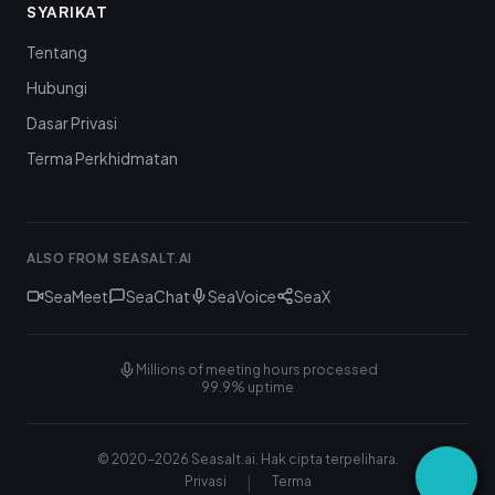
SYARIKAT
Tentang
Hubungi
Dasar Privasi
Terma Perkhidmatan
ALSO FROM SEASALT.AI
SeaMeet
SeaChat
SeaVoice
SeaX
Millions of meeting hours processed
99.9% uptime
© 2020-
2026
Seasalt.ai.
Hak cipta terpelihara.
|
Privasi
Terma