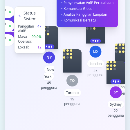
•
Penyelesaian VoIP Perusahaan
•
Komunikasi Global
ilan
Status
•
Analitis Panggilan Lanjutan
Sistem
•
Komunikasi Bersatu
ilan
Panggilan
48
Aktif:
Masa
99.9
%
ilan
Operasi:
Lokasi:
12
LD
NY
London
New
32
SG
pengguna
York
TO
45
Singap
pengguna
SY
Toronto
28
peng
19
pengguna
Sydney
22
pengguna