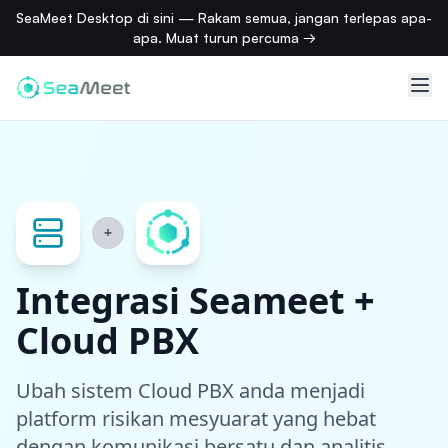
SeaMeet Desktop di sini — Rakam semua, jangan terlepas apa-
apa. Muat turun percuma →
+
Integrasi Seameet +
Cloud PBX
Ubah sistem Cloud PBX anda menjadi
platform risikan mesyuarat yang hebat
dengan komunikasi bersatu dan analitis