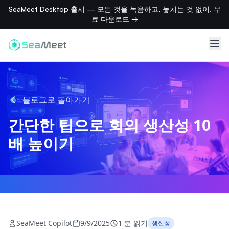
SeaMeet Desktop 출시 — 모든 것을 녹음하고, 놓치는 것 없이. 무
료 다운로드 →
블로그로 돌아가기
간단한 팁으로 회의 생산성 10
배 높이기
SeaMeet Copilot
9/9/2025
1 분 읽기
생산성