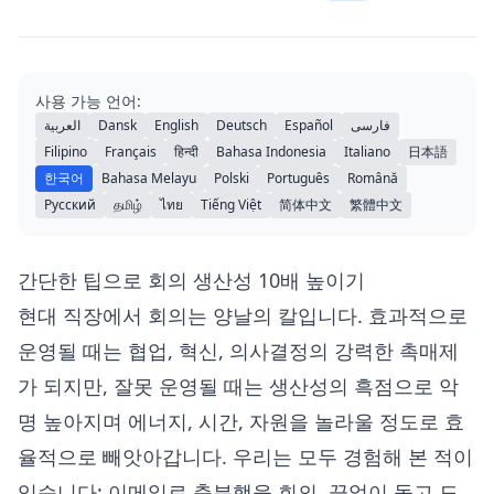
사용 가능 언어:
العربية
Dansk
English
Deutsch
Español
فارسی
Filipino
Français
हिन्दी
Bahasa Indonesia
Italiano
日本語
한국어
Bahasa Melayu
Polski
Português
Română
Русский
தமிழ்
ไทย
Tiếng Việt
简体中文
繁體中文
간단한 팁으로 회의 생산성 10배 높이기
현대 직장에서 회의는 양날의 칼입니다. 효과적으로
운영될 때는 협업, 혁신, 의사결정의 강력한 촉매제
가 되지만, 잘못 운영될 때는 생산성의 흑점으로 악
명 높아지며 에너지, 시간, 자원을 놀라울 정도로 효
율적으로 빼앗아갑니다. 우리는 모두 경험해 본 적이
있습니다: 이메일로 충분했을 회의, 끝없이 돌고 도