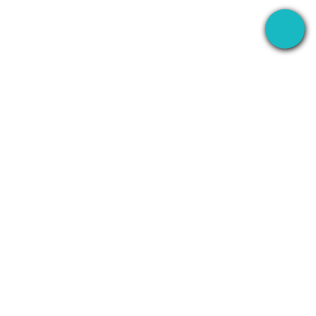
あらゆる場所でミーティングを録音し、AI ですべ
てを処理するデスクトップアプリ。
+1 (SMB)-AI-AGENT
info@seameet.ai