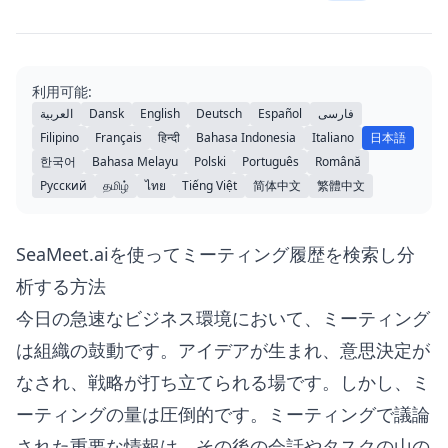
利用可能:
العربية
Dansk
English
Deutsch
Español
فارسی
Filipino
Français
हिन्दी
Bahasa Indonesia
Italiano
日本語
한국어
Bahasa Melayu
Polski
Português
Română
Русский
தமிழ்
ไทย
Tiếng Việt
简体中文
繁體中文
SeaMeet.aiを使ってミーティング履歴を検索し分
析する方法
今日の急速なビジネス環境において、ミーティング
は組織の鼓動です。アイデアが生まれ、意思決定が
なされ、戦略が打ち立てられる場です。しかし、ミ
ーティングの量は圧倒的です。ミーティングで議論
された重要な情報は、その後の会話やタスクの山の