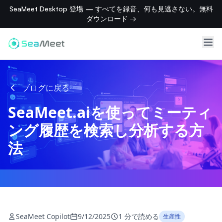
SeaMeet Desktop 登場 — すべてを録音、何も見逃さない。無料
ダウンロード →
ブログに戻る
SeaMeet.aiを使ってミーティ
ング履歴を検索し分析する方
法
SeaMeet Copilot
9/12/2025
1 分で読める
生産性