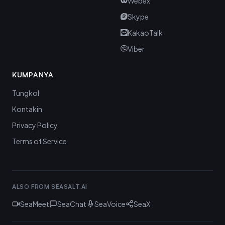
Webex
Skype
KakaoTalk
Viber
KUMPANYA
Tungkol
Kontakin
Privacy Policy
Terms of Service
ALSO FROM SEASALT.AI
SeaMeet
SeaChat
SeaVoice
SeaX