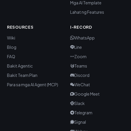
Mga AI Template
Lahat ng Features
RESOURCES
I-RECORD
Wiki
WhatsApp
Blog
Line
FAQ
Zoom
Bakit Agentic
Teams
Bakit Team Plan
Discord
Para sa mga AI Agent (MCP)
WeChat
Google Meet
Slack
Telegram
Signal