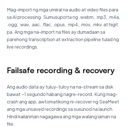
Mag-import ng mga umiiral na audio at video files para
sa AI processing. Sumusuporta ng .webm, .mp3, .m4a,
.ogg, .wav, .aac, .flac, .opus, .mp4, .mov, .mkv, at higit
pa. Ang mga na-import na files ay dumadaan sa
parehong transcription at extraction pipeline tulad ng
live recordings.
Failsafe recording & recovery
Ang audio data ay tuluy-tuloy na na-stream sa disk
bawat ~1 segundo habang nagre-record. Kung mag-
crash ang app, awtomatikong ni-recover ng SeaMeet
ang mga unsaved recordings sa susunod na launch.
Hindi kailanman nagagawa ang mga walang laman na
file.