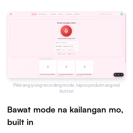
Piliin ang iyong recording mode, tapos pindutin ang red
button
Bawat mode na kailangan mo,
built in