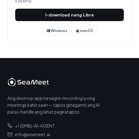
kasama.
I-download nang Libre
Windows
macOS
Ang desktop app na nagre-record ng iyong
meetings kahit saan — tapos ginagamit ang AI
para i-handle ang lahat pagkatapos.
+1 (SMB)-AI-AGENT
info@seameet.ai