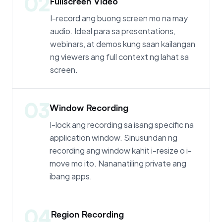
02
Fullscreen Video
I-record ang buong screen mo na may
audio. Ideal para sa presentations,
webinars, at demos kung saan kailangan
ng viewers ang full context ng lahat sa
screen.
03
Window Recording
I-lock ang recording sa isang specific na
application window. Sinusundan ng
recording ang window kahit i-resize o i-
move mo ito. Nananatiling private ang
ibang apps.
04
Region Recording