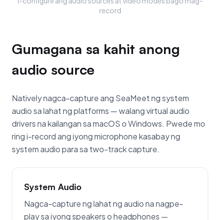
I-configure ang audio sources at video modes bago mag-
record
Gumagana sa kahit anong
audio source
Natively nagca-capture ang SeaMeet ng system
audio sa lahat ng platforms — walang virtual audio
drivers na kailangan sa macOS o Windows. Pwede mo
ring i-record ang iyong microphone kasabay ng
system audio para sa two-track capture.
System Audio
Nagca-capture ng lahat ng audio na nagpe-
play sa iyong speakers o headphones —