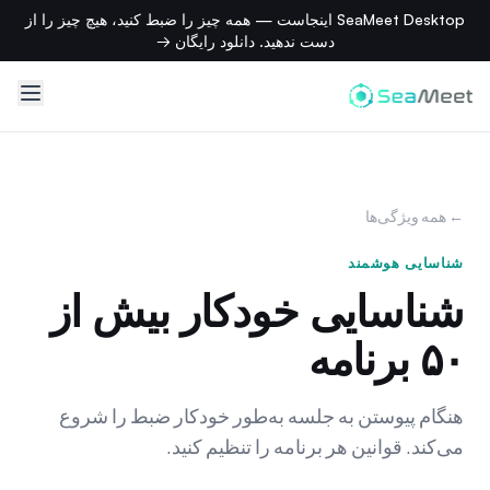
SeaMeet Desktop اینجاست — همه چیز را ضبط کنید، هیچ چیز را از
دست ندهید. دانلود رایگان →
← همه ویژگی‌ها
شناسایی هوشمند
شناسایی خودکار بیش از
۵۰ برنامه
هنگام پیوستن به جلسه به‌طور خودکار ضبط را شروع
می‌کند. قوانین هر برنامه را تنظیم کنید.