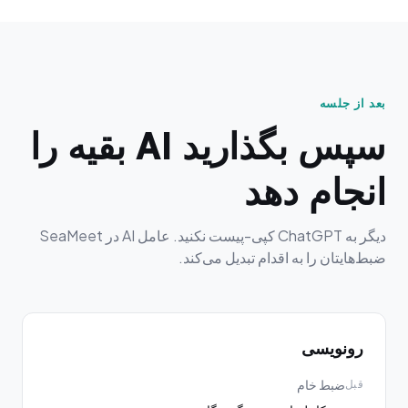
بعد از جلسه
سپس بگذارید AI بقیه را
انجام دهد
دیگر به ChatGPT کپی-پیست نکنید. عامل AI در SeaMeet
ضبط‌هایتان را به اقدام تبدیل می‌کند.
رونویسی
ضبط خام
قبل