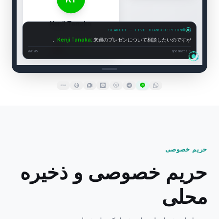
SEAMEET — LIVE TRANSCRIPTION
Kenji Tanaka
Kenji Tanaka
:
来週のプレゼンについて相談したいのですが。
Account Director
You:
Connected
00:06
2 speakers
حریم خصوصی
حریم خصوصی و ذخیره
محلی