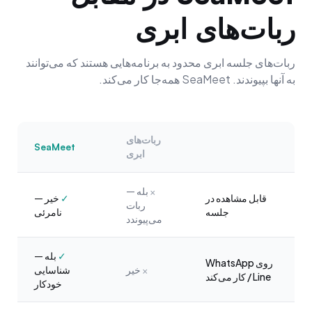
ربات‌های ابری
ربات‌های جلسه ابری محدود به برنامه‌هایی هستند که می‌توانند
به آنها بپیوندند. SeaMeet همه‌جا کار می‌کند.
ربات‌های
SeaMeet
ابری
×
بله —
قابل مشاهده در
✓
خیر —
ربات
جلسه
نامرئی
می‌پیوندد
✓
بله —
روی WhatsApp
×
خیر
شناسایی
/ Line کار می‌کند
خودکار