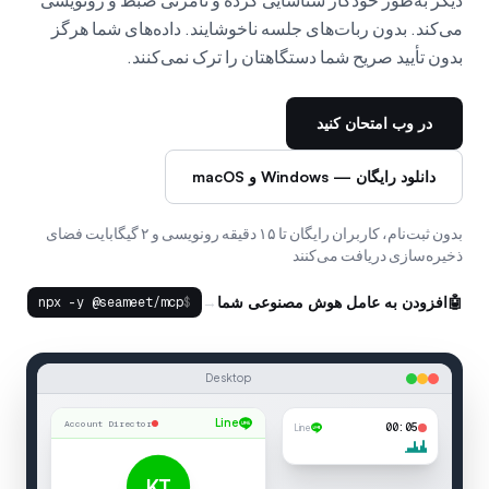
می‌کند. بدون ربات‌های جلسه ناخوشایند. داده‌های شما هرگز
بدون تأیید صریح شما دستگاهتان را ترک نمی‌کنند.
در وب امتحان کنید
دانلود رایگان — Windows و macOS
بدون ثبت‌نام، کاربران رایگان تا ۱۵ دقیقه رونویسی و ۲ گیگابایت فضای
ذخیره‌سازی دریافت می‌کنند
→
🤖
افزودن به عامل هوش مصنوعی شما
npx -y @seameet/mcp
$
Desktop
Line
Account Director
00:06
Line
KT