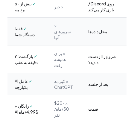
روی Discord /
✓
بیش از ۵۰
×
خیر
بازی کار می‌کند
برنامه
×
✓
فقط
محل داده‌ها
سرورهای
دستگاه شما
آنها
×
برای
شروع را از دست
✓
بازگشت: ۲
همیشه
دادید؟
دقیقه به عقب
رفت
×
کپی به
✓
عامل AI
بعد از جلسه
ChatGPT
یکپارچه
$20-
×
✓
رایگان +
قیمت
30/ماه/
$4.99/ماه AI
نفر