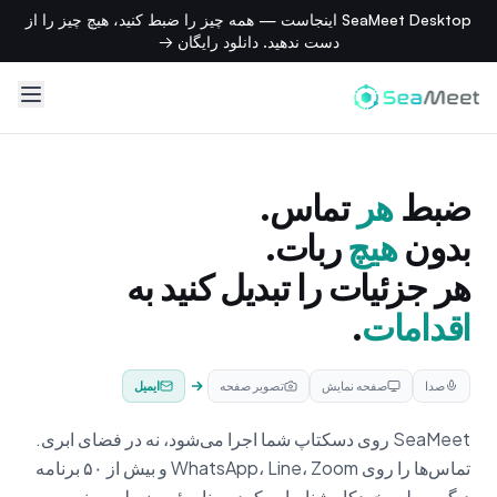
SeaMeet Desktop اینجاست — همه چیز را ضبط کنید، هیچ چیز را از
دست ندهید. دانلود رایگان →
ضبط
هر
تماس.
بدون
هیچ
ربات.
هر جزئیات را تبدیل کنید به
اسلایدها
.
صدا
صفحه نمایش
تصویر صفحه
اینفوگرافیک
SeaMeet روی دسکتاپ شما اجرا می‌شود، نه در فضای ابری.
تماس‌ها را روی WhatsApp، Line، Zoom و بیش از ۵۰ برنامه
دیگر به‌طور خودکار شناسایی کرده و نامرئی ضبط و رونویسی