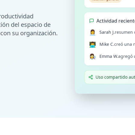
roductividad
Actividad recient
tión del espacio de
👩‍💼
con su organización.
Sarah J.
resumen d
👨‍💻
Mike C.
creó una n
👩‍🔬
Emma W.
agregó 
Uso compartido aut