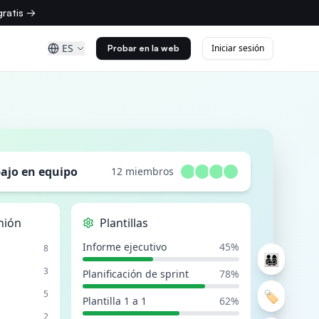
ratis →
ES
Iniciar sesión
Probar en la web
bajo en equipo
12 miembros
nión
Plantillas
Informe ejecutivo
45%
8
3
Planificación de sprint
78%
🏷️
5
Plantilla 1 a 1
62%
2