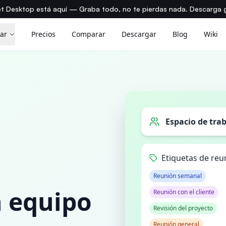
t Desktop está aquí — Graba todo, no te pierdas nada. Descarga g
ar
Precios
Comparar
Descargar
Blog
Wiki
Espacio de tra
Etiquetas de reu
Reunión semanal
n equipo
Reunión con el cliente
Revisión del proyecto
Reunión general