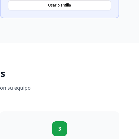
Usar plantilla
os
con su equipo
3