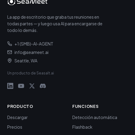
La app de escritorio que graba tus reuniones en
todas partes — y luego usa AI para encargarse de
todo lo demás.
+1 (SMB)-AI-AGENT
info@seameet.ai
Seattle, WA
Un producto de Seasalt.ai
PRODUCTO
FUNCIONES
Descargar
Detección automática
Precios
Flashback