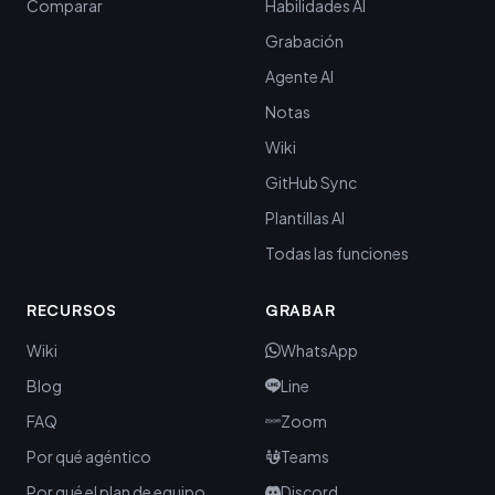
Comparar
Habilidades AI
Grabación
Agente AI
Notas
Wiki
GitHub Sync
Plantillas AI
Todas las funciones
RECURSOS
GRABAR
Wiki
WhatsApp
Blog
Line
FAQ
Zoom
Por qué agéntico
Teams
Por qué el plan de equipo
Discord