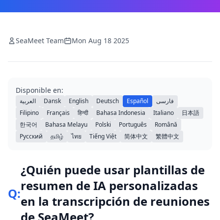
SeaMeet Team
Mon Aug 18 2025
Disponible en:
العربية
Dansk
English
Deutsch
Español
فارسی
Filipino
Français
हिन्दी
Bahasa Indonesia
Italiano
日本語
한국어
Bahasa Melayu
Polski
Português
Română
Русский
தமிழ்
ไทย
Tiếng Việt
简体中文
繁體中文
¿Quién puede usar plantillas de
resumen de IA personalizadas
Q:
en la transcripción de reuniones
de SeaMeet?