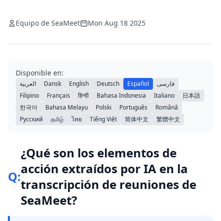
Equipo de SeaMeet
Mon Aug 18 2025
Disponible en:
العربية
Dansk
English
Deutsch
Español
فارسی
Filipino
Français
हिन्दी
Bahasa Indonesia
Italiano
日本語
한국어
Bahasa Melayu
Polski
Português
Română
Русский
தமிழ்
ไทย
Tiếng Việt
简体中文
繁體中文
¿Qué son los elementos de
acción extraídos por IA en la
Q:
transcripción de reuniones de
SeaMeet?