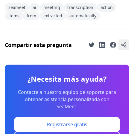
seameet
ai
meeting
transcription
action
items
from
extracted
automatically
Compartir esta pregunta
¿Necesita más ayuda?
Contacte a nuestro equipo de soporte para
obtener asistencia personalizada con
SeaMeet.
Registrarse gratis