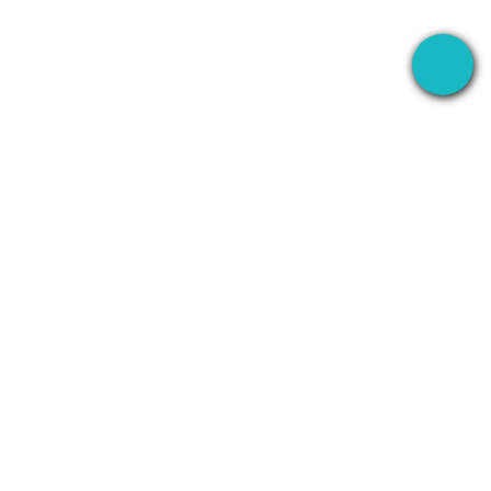
La app de escritorio que graba tus reuniones en
todas partes — y luego usa AI para encargarse de
todo lo demás.
+1 (SMB)-AI-AGENT