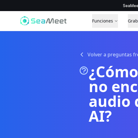
SeaMee
Funciones
Grab
Volver a preguntas f
¿Cómo 
no enc
audio 
AI?