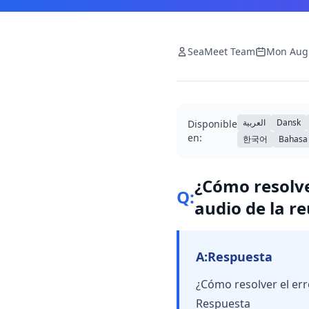
SeaMeet Team
Mon Aug
العربية
Dansk
Disponible
en:
한국어
Bahasa
¿Cómo resolve
Q:
audio de la r
A:
Respuesta
¿Cómo resolver el err
Respuesta