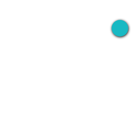
GRABAR
EMPRESA
WhatsApp
Acerca de
Line
Contacto
Zoom
Política de
privacidad
tico
Teams