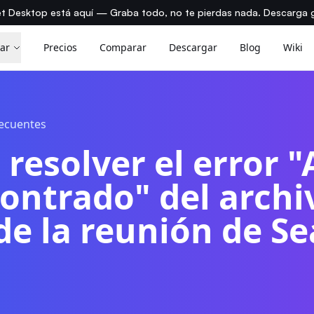
t Desktop está aquí — Graba todo, no te pierdas nada. Descarga g
ar
Precios
Comparar
Descargar
Blog
Wiki
recuentes
resolver el error "
ontrado" del archi
de la reunión de S