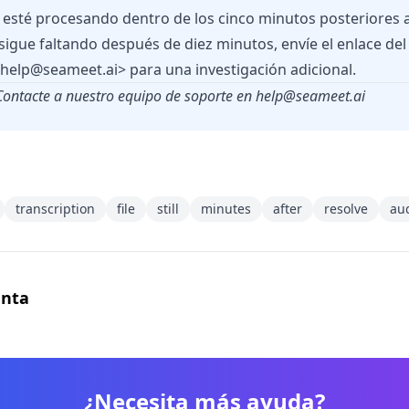
 esté procesando dentro de los cinco minutos posteriores a l
 sigue faltando después de diez minutos, envíe el enlace del
help@seameet.ai
> para una investigación adicional.
ontacte a nuestro equipo de soporte en
help@seameet.ai
transcription
file
still
minutes
after
resolve
au
unta
¿Necesita más ayuda?