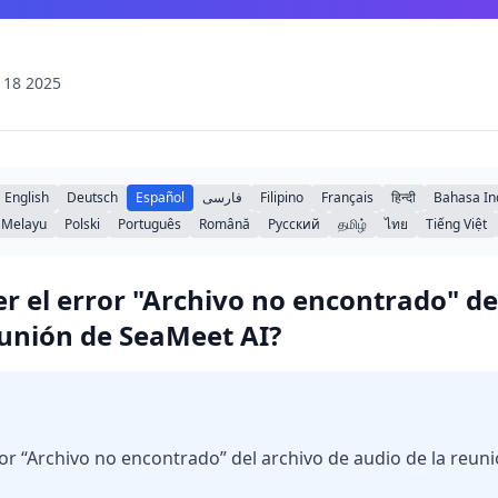
 18 2025
English
Deutsch
Español
فارسی
Filipino
Français
हिन्दी
Bahasa In
 Melayu
Polski
Português
Română
Русский
தமிழ்
ไทย
Tiếng Việt
r el error "Archivo no encontrado" de
eunión de SeaMeet AI?
or “Archivo no encontrado” del archivo de audio de la reun