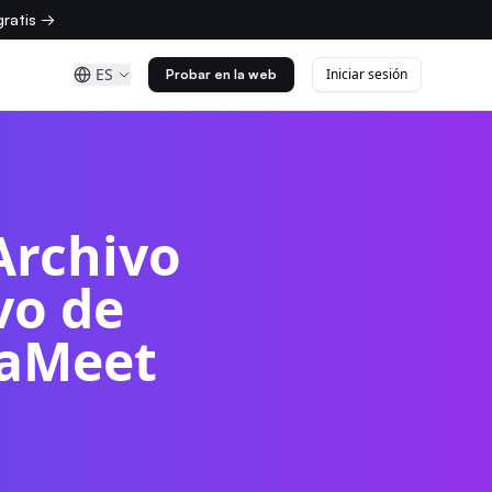
ratis →
ES
Iniciar sesión
Probar en la web
Archivo
vo de
eaMeet