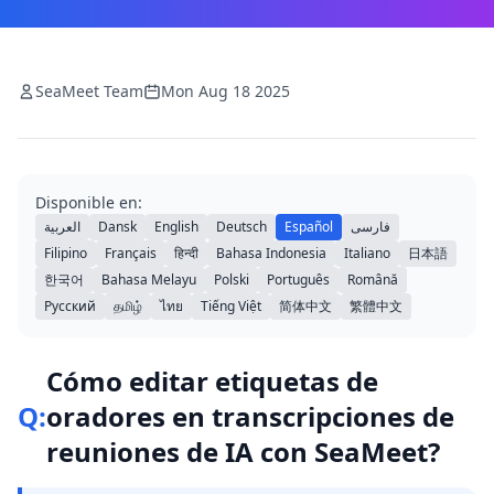
SeaMeet Team
Mon Aug 18 2025
Disponible en:
العربية
Dansk
English
Deutsch
Español
فارسی
Filipino
Français
हिन्दी
Bahasa Indonesia
Italiano
日本語
한국어
Bahasa Melayu
Polski
Português
Română
Русский
தமிழ்
ไทย
Tiếng Việt
简体中文
繁體中文
Cómo editar etiquetas de
Q:
oradores en transcripciones de
reuniones de IA con SeaMeet?