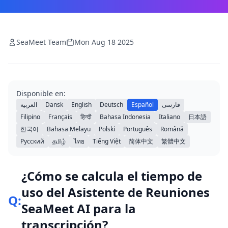
SeaMeet Team
Mon Aug 18 2025
Disponible en:
العربية
Dansk
English
Deutsch
Español
فارسی
Filipino
Français
हिन्दी
Bahasa Indonesia
Italiano
日本語
한국어
Bahasa Melayu
Polski
Português
Română
Русский
தமிழ்
ไทย
Tiếng Việt
简体中文
繁體中文
¿Cómo se calcula el tiempo de
uso del Asistente de Reuniones
Q:
SeaMeet AI para la
transcripción?