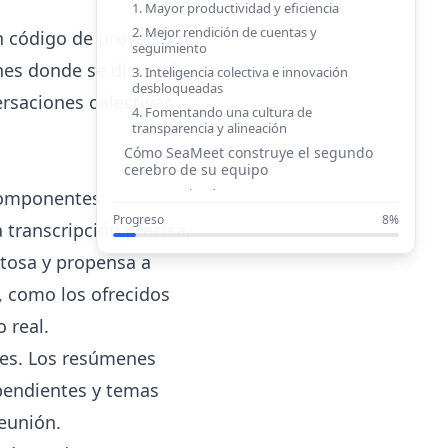
1. Mayor productividad y eficiencia
2. Mejor rendición de cuentas y
n código de proyecto o
seguimiento
nes donde se discutió
3. Inteligencia colectiva e innovación
desbloqueadas
ersaciones colectivas
4. Fomentando una cultura de
transparencia y alineación
Cómo SeaMeet construye el segundo
cerebro de su equipo
Las ventajas de SeaMeet
 componentes:
Empezando con su archivo de
Progreso
8%
 transcripción precisa,
reuniones centralizado
stosa y propensa a
l, como los ofrecidos
 real.
nes. Los resúmenes
 pendientes y temas
eunión.