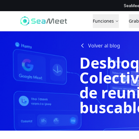
SeaMee
Funciones
Grab
Volver al blog
Desbloq
Colectiv
de reun
buscabl