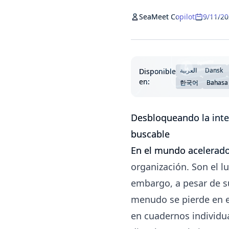
SeaMeet Copilot
9/11/2
العربية
Dansk
Disponible
en:
한국어
Bahasa
Desbloqueando la intel
buscable
En el mundo acelerado
organización. Son el l
embargo, a pesar de s
menudo se pierde en e
en cuadernos individua