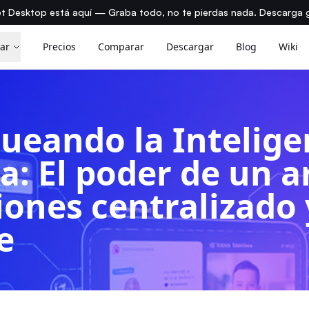
t Desktop está aquí — Graba todo, no te pierdas nada. Descarga g
ar
Precios
Comparar
Descargar
Blog
Wiki
ueando la Intelige
a: El poder de un a
iones centralizado 
e