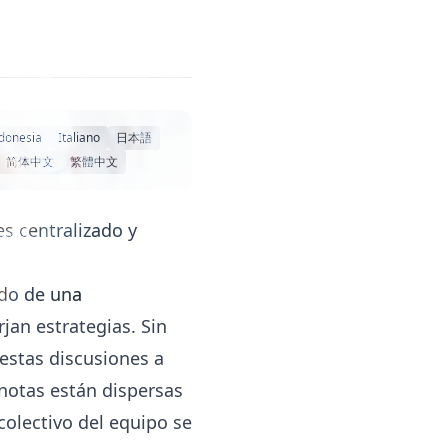
donesia
Italiano
日本語
简体中文
繁體中文
es centralizado y
ido de una
jan estrategias. Sin
estas discusiones a
notas están dispersas
colectivo del equipo se