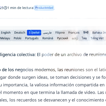
025
1 min de lectura
Productividad
English
Deutsch
Español
فارسی
Filipino
Français
हिन्दी
Bahasa In
 Melayu
Polski
Português
Română
Русский
தமிழ்
ไทย
Tiếng Việt
igencia colectiva: El poder de un archivo de reunion
 de los negocios modernos, las reuniones son el lat
ugar donde surgen ideas, se toman decisiones y se for
u importancia, la valiosa información compartida en 
l momento en que termina la llamada de video. Las 
les, los recuerdos se desvanecen y el conocimiento 