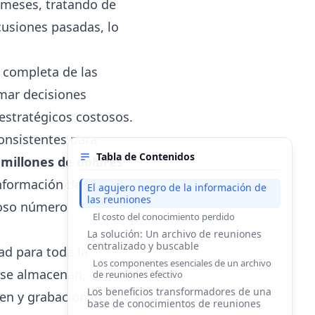
 meses, tratando de
cusiones pasadas, lo
 completa de las
omar decisiones
estratégicos costosos.
onsistentes para
Tabla de Contenidos
 millones de dólares
información de
El agujero negro de la información de
las reuniones
roso número.
El costo del conocimiento perdido
La solución: Un archivo de reuniones
centralizado y buscable
ad para toda la
Los componentes esenciales de un archivo
e se almacenan,
de reuniones efectivo
Los beneficios transformadores de una
en y grabación de
base de conocimientos de reuniones