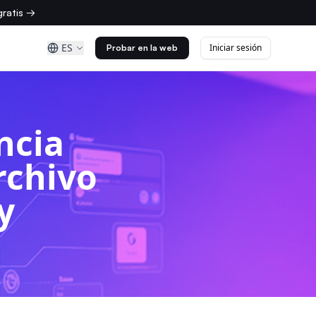
ratis →
ES
Iniciar sesión
Probar en la web
ncia
rchivo
y