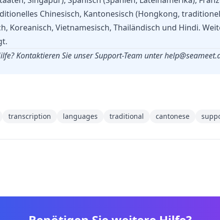
Staaten, Singapur), Spanisch (Spanien, Lateinamerika), Fran
aditionelles Chinesisch, Kantonesisch (Hongkong, traditionel
sch, Koreanisch, Vietnamesisch, Thailändisch und Hindi. We
t.
ilfe? Kontaktieren Sie unser Support-Team unter
help@seameet.a
transcription
languages
traditional
cantonese
suppo
Benötigen Sie weitere Hilfe?