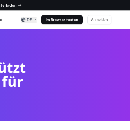
nterladen →
ki
DE
Anmelden
Im Browser testen
ützt
 für