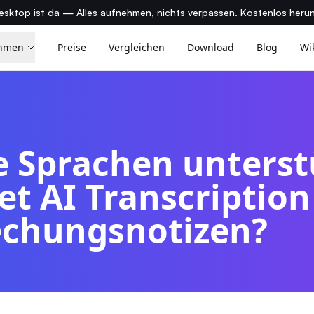
sktop ist da — Alles aufnehmen, nichts verpassen. Kostenlos heru
hmen
Preise
Vergleichen
Download
Blog
Wi
 Sprachen unterst
t AI Transcription
echungsnotizen?