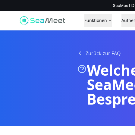
SeaMeet De
Funktionen
Aufne
Zurück zur FAQ
Welche
SeaMee
Bespr