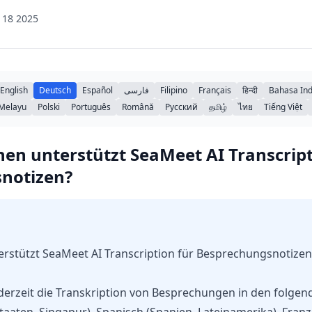
 18 2025
English
Deutsch
Español
فارسی
Filipino
Français
हिन्दी
Bahasa In
Melayu
Polski
Português
Română
Русский
தமிழ்
ไทย
Tiếng Việt
en unterstützt SeaMeet AI Transcript
notizen?
rstützt SeaMeet AI Transcription für Besprechungsnotizen
derzeit die Transkription von Besprechungen in den folgen