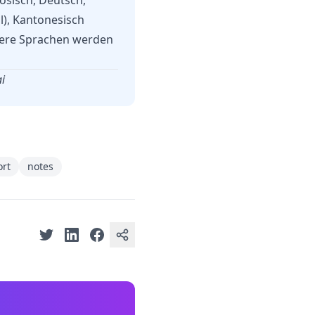
zösisch, Deutsch,
l), Kantonesisch
itere Sprachen werden
i
rt
notes