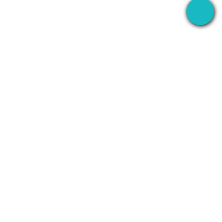
Die Desktop-App, die Ihre Meetings überall
aufzeichnet — und dann KI alles danach erledigen
lässt.
+1 (SMB)-AI-AGENT
info@seameet.ai