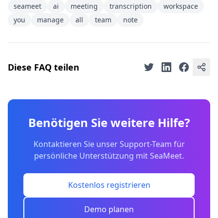
seameet
ai
meeting
transcription
workspace
you
manage
all
team
note
Diese FAQ teilen
Benötigen Sie weitere Hilfe?
Kontaktieren Sie unser Support-Team für
persönliche Unterstützung mit SeaMeet.
Kostenlos registrieren
Demo planen