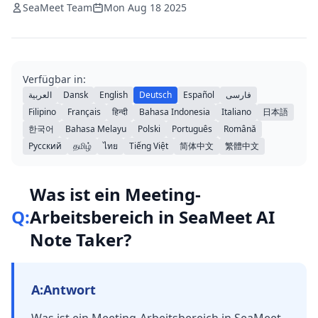
SeaMeet Team
Mon Aug 18 2025
Verfügbar in:
العربية
Dansk
English
Deutsch
Español
فارسی
Filipino
Français
हिन्दी
Bahasa Indonesia
Italiano
日本語
한국어
Bahasa Melayu
Polski
Português
Română
Русский
தமிழ்
ไทย
Tiếng Việt
简体中文
繁體中文
Was ist ein Meeting-
Q:
Arbeitsbereich in SeaMeet AI
Note Taker?
A:
Antwort