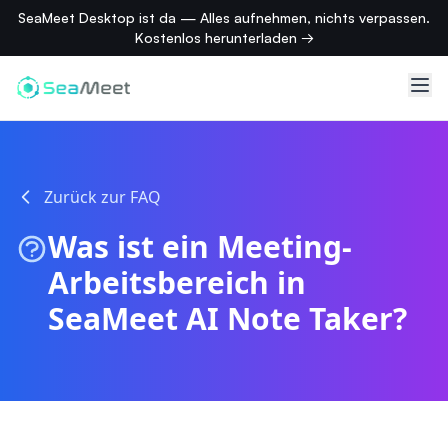
SeaMeet Desktop ist da — Alles aufnehmen, nichts verpassen.
Kostenlos herunterladen →
Zurück zur FAQ
Was ist ein Meeting-
Arbeitsbereich in
SeaMeet AI Note Taker?