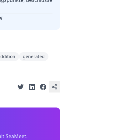
ngspunkte, Beschlüsse
i
ddition
generated
it SeaMeet.