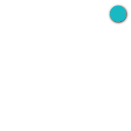
EN
AUFNEHMEN
UNTERNEHMEN
WhatsApp
Über uns
Line
Kontakt
Zoom
Datenschutzerklärung
isch
Teams
Nutzungsbedingungen
Plan
Discord