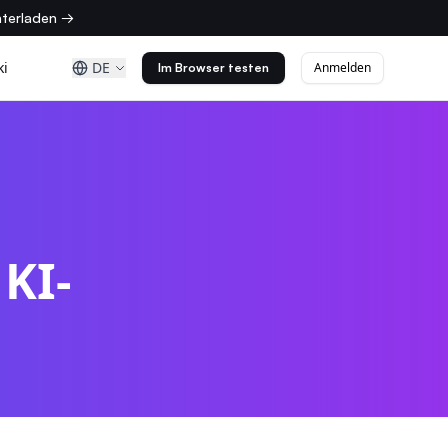
nterladen →
ki
DE
Anmelden
Im Browser testen
KI-