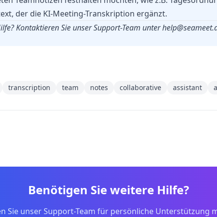
en Teamnotizen festhalten möchten, wie z.B. Tagesordnu
ext, der die KI-Meeting-Transkription ergänzt.
ilfe? Kontaktieren Sie unser Support-Team unter
help@seameet.a
transcription
team
notes
collaborative
assistant
a
Benötigen Sie weitere Hilfe?
en Sie unser Support-Team für persönliche Unterstützung m