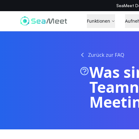
SeaMeet De
Funktionen
Aufne
Zurück zur FAQ
Was si
Teamno
Meetin