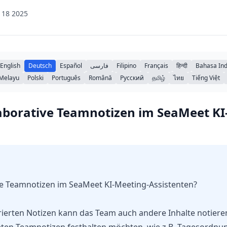
 18 2025
English
Deutsch
Español
فارسی
Filipino
Français
हिन्दी
Bahasa In
Melayu
Polski
Português
Română
Русский
தமிழ்
ไทย
Tiếng Việt
aborative Teamnotizen im SeaMeet KI
ve Teamnotizen im SeaMeet KI-Meeting-Assistenten?
rierten Notizen kann das Team auch andere Inhalte notieren,