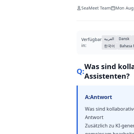
SeaMeet Team
Mon Aug
العربية
Dansk
Verfügbar
in:
한국어
Bahasa 
Was sind koll
Q:
Assistenten?
A:
Antwort
Was sind kollaborati
Antwort
Zusätzlich zu KI-gene