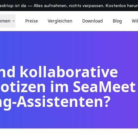
sktop ist da — Alles aufnehmen, nichts verpassen. Kostenlos heru
hmen
Preise
Vergleichen
Download
Blog
Wi
nd kollaborative
tizen im SeaMeet 
g-Assistenten?